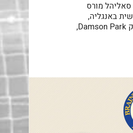
 סאליהל מורס
ה החמישית באנגליה,
באיצטדיונה הביתי דמסון פארק Damson Park,