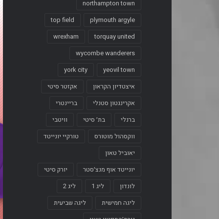
northampton town
top field
plymouth argyle
wrexham
torquay united
wycombe wanderers
york city
yeovil town
איצטדיון הקראון
אקזטר סיטי
אקרינגטון סטנלי
בריינטרי
ברנלי
בת׳ סיטי
וויטבי
ווקסהול מוטורס
טורקיי יונייטד
יאוביל טאון
יונייטד אוף מנצ׳סטר
יורק סיטי
לונדון
ליג 1
ליג 2
ליגה חמישית
ליגה שביעית