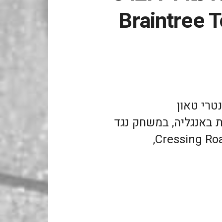
Braintree 
טרי טאון
ה החמישית באנגליה, במשחק נגד
Tranmere Rovers שהתקיים ב Cressing Road,