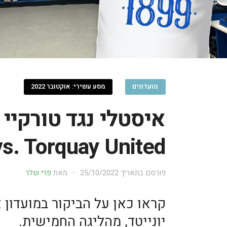
מועדונים
מסע עשירי: אוקטובר 2022
איסטלי נגד טורקיי י
vs. Torquay United
פורסם בתאריך
25/10/2022
מאת
פרי שלר
קראו כאן על הביקור במועדון א
יונייטד, מהליגה החמישית.