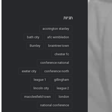
תגיות
accrington stanley
bath city
afc wimbledon
Burnley
braintree town
chester fc
conference national
exeter city
conference north
league 1
gillingham
lincoln city
league 2
macclesfield town
london
national conference