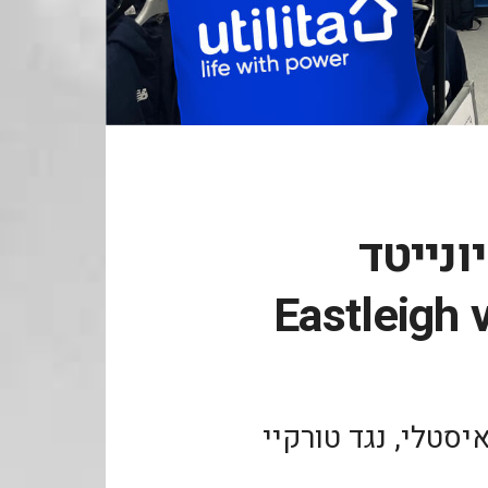
ונייטד
Eastleigh 
יסטלי, נגד טורקיי