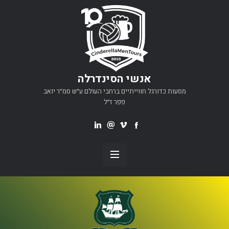
אנשי הסינדרלה
מסעות כדורגל חווייתיים ברחבי העולם ע״ש סמ״ר יואב
פפר ז״ל