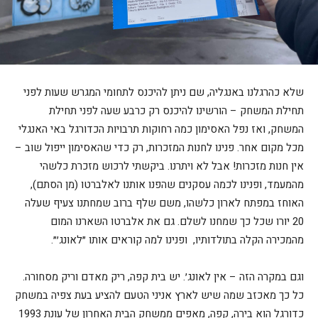
שלא כהרגלנו באנגליה, שם ניתן להיכנס לתחומי המגרש שעות לפני
תחילת המשחק – הורשינו להיכנס רק כרבע שעה לפני תחילת
המשחק, ואז נפל האסימון כמה רחוקות תרבויות הכדורגל באי האנגלי
מכל מקום אחר. פנינו לחנות המזכרות, רק כדי שהאסימון ייפול שוב –
אין חנות מזכרות! אבל לא ויתרנו. ביקשתי לרכוש מזכרת כלשהי
מהמעמד, ופנינו לכמה עסקנים שהפנו אותנו לאלברטו (מן הסתם),
האוחז במפתח לארון כלשהו, משם שלף ברוב שמחתנו צעיף שעלה
20 יורו שכל כך שמחנו לשלם. גם את אלברטו השארנו המום
מהמכירה הקלה בתולדותיו, ופנינו למה קוראים אותו ״לאונג׳״.
וגם במקרה הזה – אין לאונג׳. יש בית קפה, ריק מאדם וריק מסחורה.
כל כך מאכזב שמה שיש לארץ אניני הטעם להציע בעת צפיה במשחק
כדורגל הוא בירה, קפה, מאפים ממשחק הבית האחרון של עונת 1993