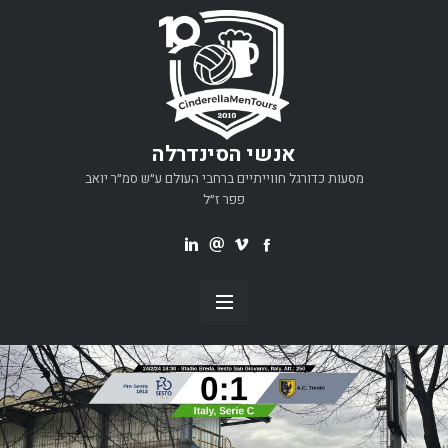
אנשי הסינדרלה
מסעות כדורגל חווייתיים ברחבי העולם ע״ש סמ״ר יואב
פפר ז״ל