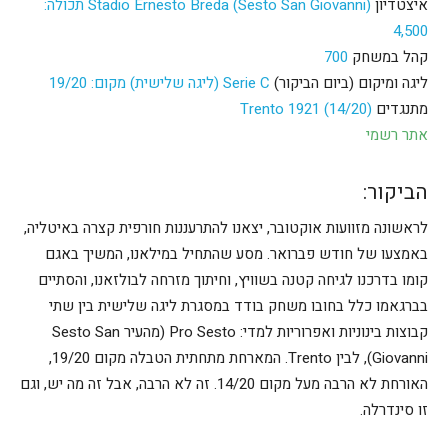
איצטדיון
Stadio Ernesto Breda (Sesto San Giovanni) תכולה:
4,500
קהל במשחק
700
ליגה ומיקום (ביום הביקור)
Serie C (ליגה שלישית) מקום: 19/20
מתנגדים
Trento 1921 (14/20)
אתר רשמי
הביקור:
לראשונה מזוועות אוקטובר, יצאנו להתרעננות חורפית קצרה באיטליה,
באמצעו של חודש פברואר. מסע שהתחיל במילאנו, המשיך באגם
קומו בדרכנו לגיחה קטנה בשוויץ, וחיתוך מזרחה לבולזאנו, והסתיים
בברגאמו כלל בחובו משחק בודד במסגרת ליגה שלישית בין שתי
קבוצות בינוניות ואפרוריות למדי: Pro Sesto (מהעיר Sesto San
Giovanni), לבין Trento. המארחת מתחתית הטבלה מקום 19/20,
האורחת לא הרבה מעל מקום 14/20. זה לא הרבה, אבל זה מה יש, וגם
זו סינדרלה.