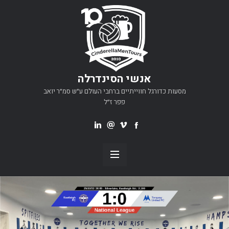
אנשי הסינדרלה
מסעות כדורגל חווייתיים ברחבי העולם ע״ש סמ״ר יואב
פפר ז״ל