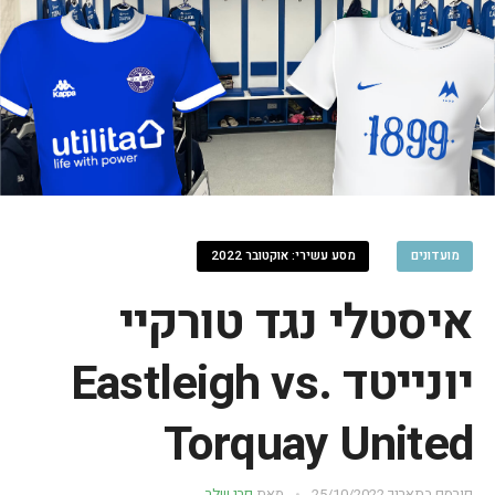
מועדונים
מסע עשירי: אוקטובר 2022
איסטלי נגד טורקיי
יונייטד Eastleigh vs.
Torquay United