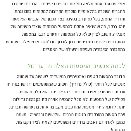
אולי עם עוד אחת מלאה חולצות כובעים וצעיפים… הרכבים יושכרו
מחברות השכרה בינלאומיות מוכרות הקרובות למקומות בהם ננחת,
ומדריך המסע, בעל נסיון רב בנהיגה בצד הנכון של הכביש הוא אשר
ינהג ברכב, מה שישאיר אתכם להתפעל מהנופים עוצרי הנשימה של
אנגליה. חשוב לציין שלא כל המסעות דורשים רכב! במסעות
המוקדשים לערים ספציפיות כגון לונדון, מנצ'סטר או שפילד, נשתמש
בתחבורה הציבורית העניפה והיעילה של האנגלים.
לכמה אנשים המסעות האלה מיועדים?
מדובר במסעות קטנים ואינטימיים המיועדים לשישה עד שמונה
אנשים לכל היותר. (כולל מדריך). חשוב שהמשתתפים ירגישו בנוח זה
עם זה, ושתיווצר אוירה חברית, כי הבילוי יחד הוא חלק מהחוויה
הכוללת של המסעות. לא נוכל להבטיח אוירה כזו בקבוצות גדולות
יותר. לדוגמה: יהיו מסעות המורכבים מקבוצה אחת בת שישה חברים,
ויהיו מסעות המורכבים מזוגות חברים, שלישיות ורביעייה… נשמח
כמובן לארח גם זאבים בודדים המעוניינים לצאת לציד הקבוצות
הקטנות!