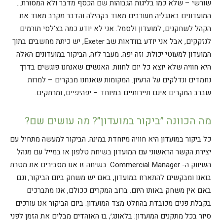
שורשי – שלא כמו בליגות הגבוהות שם הכסף מדבר ולא המסורת…
המועדונים באנגליה מעורבים מאוד בקהילה והדבר מקרב מאוד את
הקהל לשחקנים, למועדון ולסמל. אני לא יודע כמה בצ'לסי תורמים
לנזקקים, אבל אני יודע בוודאות שב Exeter, יש כיתת מחשבים בתוך
המועדון למעוטי יכולת. וזה יפה. מעבר לזה, הביקור במועדונים האלה
היא חוויה שלא יוצא כל יום לחוות. האנשים שאנחנו פוגשים בדרך
נחמדים ונדלקים על הרעיון. המקומות שאנחנו מבקרים – למרות
שברב המקרים אינם תיירותיים במיוחד – יפהיפיים, ומרתקים.
מה הכוונה ״ביקור במועדון״? מה עושים שם?
כל ביקור במועדון היא חוויה מיוחדת במינה. הביקור למעשה מתחיל עם
יצירת הקשר הראשוני עם המועדון בשיחת טלפון או במייל עם מנהל
השיווק ה- Commercial Manager. בשיחה זו אנו מסבירים את מטרת
בואנו ומבקשים להתארח במועדון, באם יש משחק ביום הביקור, וגם
באם אין משחק באותו היום. ברוב המקרים ככולם, אנו מתברכים
בקבלת פנים מכובדת בהחלט מצד המועדון. ביום הביקור אנו עורכים
סיור בכל מתקנים המועדון: בלאונג׳, בו האוהדים מבלים את הזמן לפני