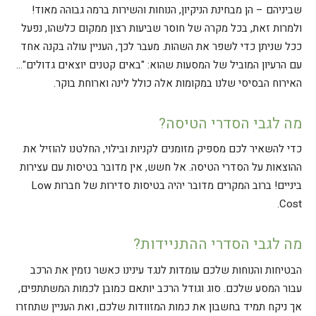
שביניהם – הן מבחינת הניקיון, הנוחות והשירות ברמה גבוהה מאוד!
ולמרות זאת, בכל מקרה של חוסר שביעות רצון ממקום כלשהו, נפעל
ככל שניתן כדי לשפר את השהות. מעבר לכך, העניין עולה בקנה אחד
עם הרעיון המוביל של המסעות שהוא: "באים קטנים יוצאים גדולים"…
האירוח הבסיסי שלנו במקומות אלה כולל לינה וארוחת בוקר.
מה לגבי הסדרי הטיסה?
כדי להשאיר לכם מספיק מזומנים לקניות ובילוי, החלטנו להוזיל את
ההוצאות על הסדרי הטיסה. אל חשש, אין מדובר בטיסות עם עצירות
ביניים! ברוב המקרים מדובר יהיה בטיסות סדירות של חברות Low
Cost.
מה לגבי הסדרי ההתניידות?
הבטיחות והנוחות שלכם עומדות לנגד עינינו כאשר נזמין את הרכב
עבור המסע שלכם. סוג וגודל הרכב יותאם כמובן לכמות המשתתפים,
אך ניקח תמיד בחשבון את כמות המזוודות שלכם, ואת העניין שתחזרו