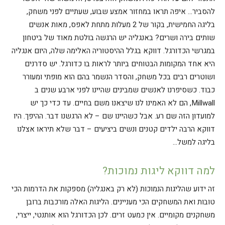
להסביר… איפה תראו במחזור אמצע שבוע, שעתיים לפני משחק,
בליגה החמישית, בקור של 2 מעלות מתחת לאפס, מאות אנשים
שותים בירה ושרים? באנגליה יש הרגשה בולטת מאוד של ביטחון
במגרשי הכדורגל. דווקא בגלל ההיסטוריה האלימה שלה, היום אנגליה
היא אחד המקומות הבטוחים ביותר לראות בו כדורגל. יש סדרנים
ושוטרים רבים בכל משחק, והסדר הנשמר בהם הוא מופתי ומעורר
כבוד. כשסיפרנו לאנשים שמבינים שהיינו לפני ארבע שנים ב
Millwall, הם לא האמינו לנו שיצאנו משם בחיים. עד כדי כך יש
למועדון הזה שם רע. אבל כשהיינו שם – לא הרגשנו דבר. ההיפך. היו
דווקא הרבה ילדים קטנים ונשים ביציעים – דבר שלא תיראו אצלנו
בליגה למשל…
למה דווקא ליגות נמוכות?
זה ידוע שהליגות הנמוכות (לא רק באנגליה) מספקות את הדרמות הכי
טובות ואת המשחקים הכי מעניינים. הליגות האלה מורכבות ברובן
משחקנים מקומיים. אין כמעט זרים. לכן הכדורגל הוא אותנטי, ייצרי,