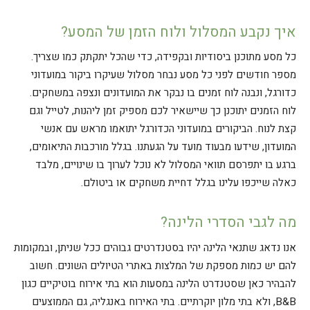
איך נקבע המסלול ולוח הזמן של המסע?
כל מסע מתוכנן ביסודיות ובקפידה, כדי שהכל יתקתק כמו שצריך.
מספר חודשים לפני כל מסע נבחר מסלול שעיקרו ביקור במועדוני
כדורגל, ונבנה לוח זמנים בו נבקר את המועדונים ונצפה במשחקים.
לוח הזמנים יתוכנן כך שיישאיר לכם מספיק זמן ליהנות, לטייל וגם
קצת לנוח. הביקורים במועדוני הכדורגל יתואמו מראש עם אנשי
המועדון, שידעו מבעוד מועד על הגעתנו. בגלל מורכבות התיאומים,
ברגע בו יתפרסם תוואי המסלול לא נוכל לערוך בו שינויים, מלבד
כאלה שייכפו עלינו בגלל דחיית משחקים או ביטולם.
מה לגבי הסדרי הלינה?
אנו נדאג שתנאי הלינה יהיו בסטנדרטים גבוהים ככל שניתן, ובמקומות
להם יש כמות מספקת של המלצות באתרי הטיולים השונים. חשוב
להבהיר כאן שסטנדרט הלינה במסעות הוא בתי אירוח בוטיקיים כגון
B&B, ולא בתי מלון יוקרתיים. בתי האירוח באנגליה, גם הממוצעים