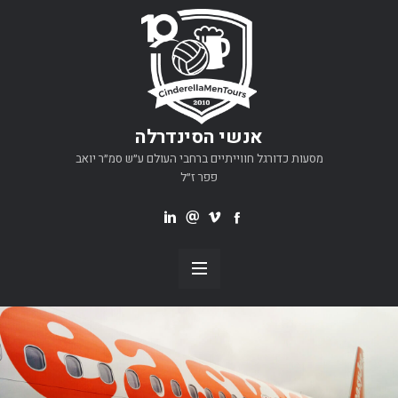
אנשי הסינדרלה
מסעות כדורגל חווייתיים ברחבי העולם ע״ש סמ״ר יואב
פפר ז״ל