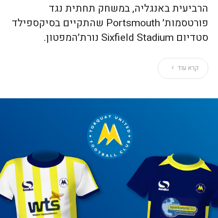
הרביעית באנגליה, במשחק תחתית נגד
פורטסמות׳ Portsmouth שהתקיים בסיקספילד
סטדיום Sixfield Stadium נורת׳המפטון.
קרא עוד