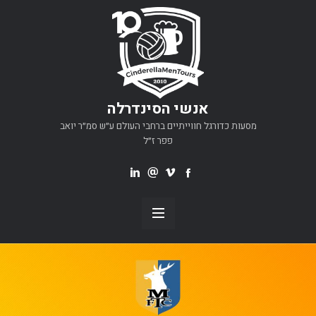
אנשי הסינדרלה
מסעות כדורגל חווייתיים ברחבי העולם ע״ש סמ״ר יואב
פפר ז״ל