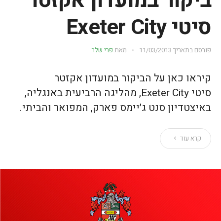
ביקור במועדון אקזטר
סיטי Exeter City
פורסם בתאריך
11/03/2013
מאת
פרי שלר
קיראו כאן על הביקור במועדון אקזטר
סיטי Exeter City, מהליגה הרביעית באנגליה,
באיצטדיון סנט ג׳יימס פארק, המפואר והביתי.
קרא עוד