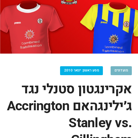
מועדונים
מסע ראשון: ינואר 2010
אקרינגטון סטנלי נגד
ג׳ילינגהאם Accrington
Stanley vs.