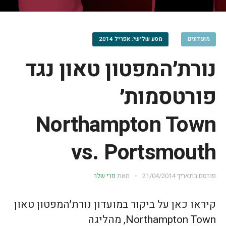
מועדונים
מסע שלישי: אפריל 2014
נורת׳המפטון טאון נגד
פורטסמות׳
Northampton Town
vs. Portsmouth
פורסם בתאריך
21/04/2014
מאת
פרי שלר
קיראו כאן על ביקור במועדון נורת׳המפטון טאון
Northampton Town, מהליגה