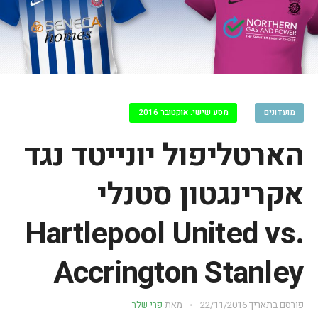
מועדונים
מסע שישי: אוקטובר 2016
הארטליפול יונייטד נגד
אקרינגטון סטנלי
Hartlepool United vs.
Accrington Stanley
פורסם בתאריך
22/11/2016
מאת
פרי שלר