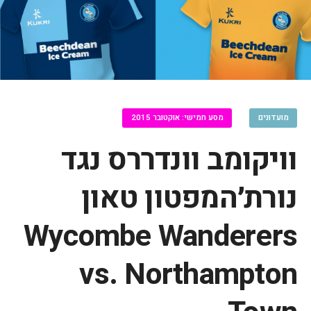
מועדונים
מסע חמישי: אוקטובר 2015
וויקומב וונדררס נגד
נורת׳המפטון טאון
Wycombe Wanderers
vs. Northampton