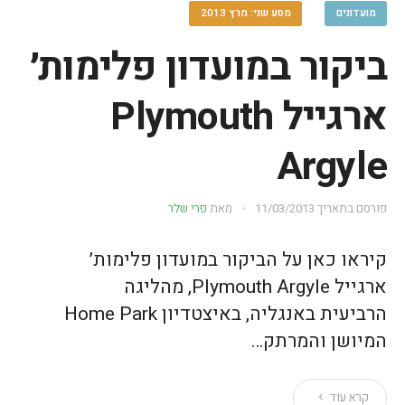
מועדונים
מסע שני: מרץ 2013
ביקור במועדון פלימות׳
ארגייל Plymouth
Argyle
פורסם בתאריך
11/03/2013
מאת
פרי שלר
קיראו כאן על הביקור במועדון פלימות׳
ארגייל Plymouth Argyle, מהליגה
הרביעית באנגליה, באיצטדיון Home Park
המיושן והמרתק…
קרא עוד