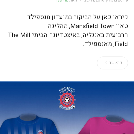
פורסם בתאריך
23/11/2016
מאת
פרי שלר
קיראו כאן על הביקור במועדון מנספילד
טאון Mansfield Town, מהליגה
הרביעית באנגליה, באיצטדיונה הביתי The Mill
Field, מאנספילד.
קרא עוד