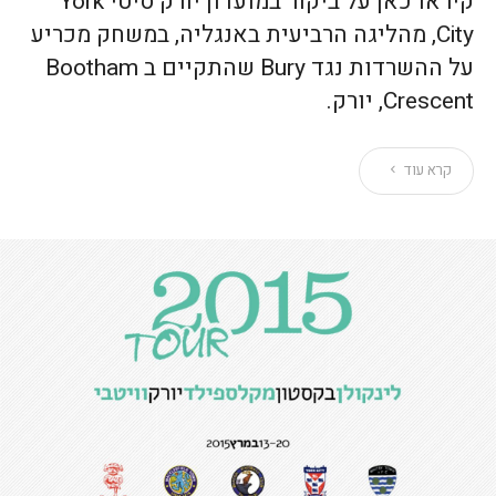
קיראו כאן על ביקור במועדון יורק סיטי York
City, מהליגה הרביעית באנגליה, במשחק מכריע
על ההשרדות נגד Bury שהתקיים ב Bootham
Crescent, יורק.
קרא עוד