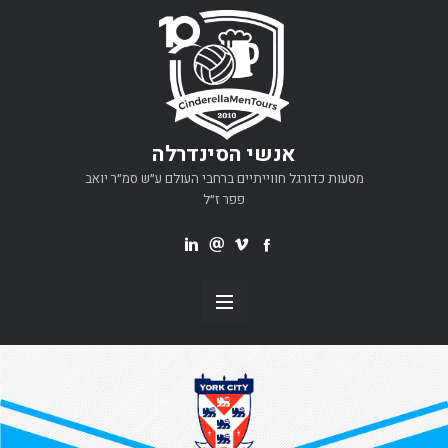
אנשי הסינדרלה
מסעות כדורגל חווייתיים ברחבי העולם ע״ש סמ״ר יואב
פפר ז״ל