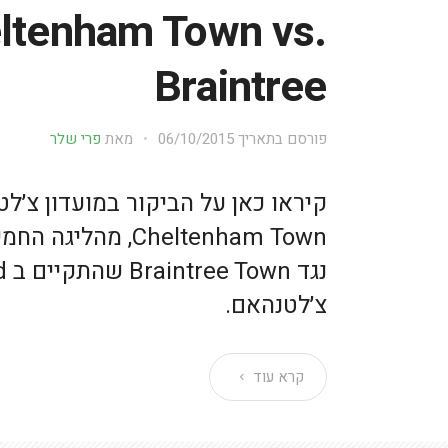
ltenham Town vs.
Braintree
פורסם בתאריך
06/10/2015
מאת
פרי שלר
קיראו כאן על הביקור במועדון צ׳ל
Cheltenham Town, מ
צ׳לטנהאם.
קרא עוד