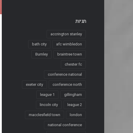
תגיות
accrington stanley
bath city
afc wimbledon
Burnley
braintree town
chester fc
conference national
exeter city
conference north
league 1
gillingham
lincoln city
league 2
macclesfield town
london
national conference