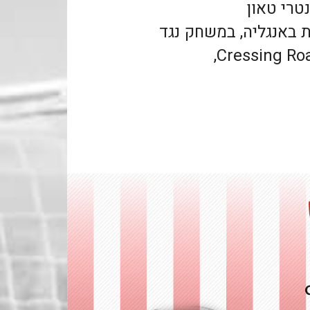
טרי טאון
ה החמישית באנגליה, במשחק נגד
Tranmere Rovers שהתקיים ב Cressing Road,