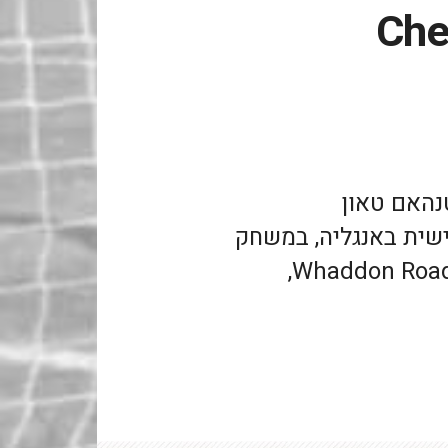
Che
טנהאם טאון
הליגה החמישית באנגליה, במשחק
נגד Braintree Town שהתקיים ב Whaddon Road,