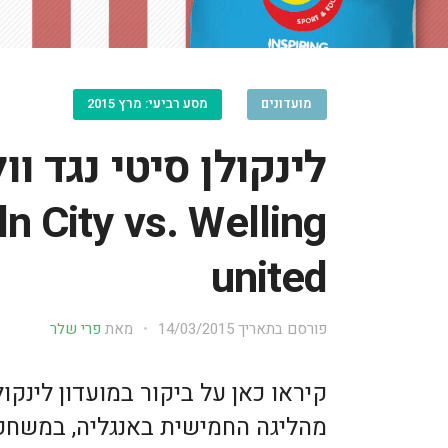
מועדונים
מסע רביעי: מרץ 2015
לינקולן סיטי נגד וול
ln City vs. Welling
united
פורסם בתאריך
14/03/2015
מאת
פרי שלר
מהליגה החמישית באנגליה, במשחק ת