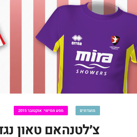
מועדונים
מסע חמישי: אוקטובר 2015
צ׳לטנהאם טאון נגד 