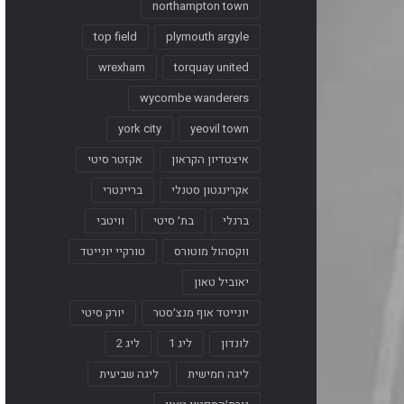
northampton town
top field
plymouth argyle
wrexham
torquay united
wycombe wanderers
york city
yeovil town
איצטדיון הקראון
אקזטר סיטי
אקרינגטון סטנלי
בריינטרי
ברנלי
בת׳ סיטי
וויטבי
ווקסהול מוטורס
טורקיי יונייטד
יאוביל טאון
יונייטד אוף מנצ׳סטר
יורק סיטי
לונדון
ליג 1
ליג 2
ליגה חמישית
ליגה שביעית