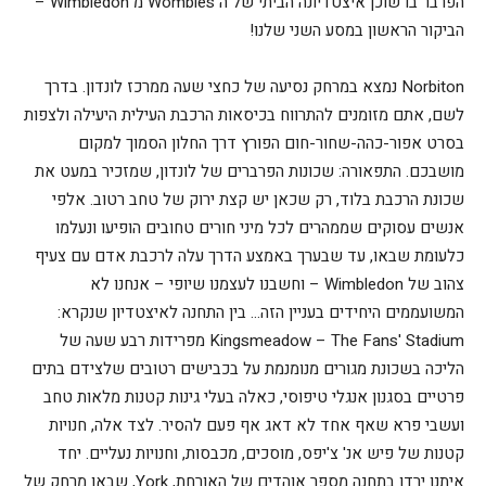
הפרבר בו שוכן איצטדיונה הביתי של ה Wombles מ Wimbledon –
הביקור הראשון במסע השני שלנו!
Norbiton נמצא במרחק נסיעה של כחצי שעה ממרכז לונדון. בדרך
לשם, אתם מזומנים להתרווח בכיסאות הרכבת העילית היעילה ולצפות
בסרט אפור-כהה-שחור-חום הפורץ דרך החלון הסמוך למקום
מושבכם. התפאורה: שכונות הפרברים של לונדון, שמזכיר במעט את
שכונת הרכבת בלוד, רק שכאן יש קצת ירוק של טחב רטוב. אלפי
אנשים עסוקים שממהרים לכל מיני חורים טחובים הופיעו ונעלמו
כלעומת שבאו, עד שבערך באמצע הדרך עלה לרכבת אדם עם צעיף
צהוב של Wimbledon – וחשבנו לעצמנו שיופי – אנחנו לא
המשועממים היחידים בעניין הזה… בין התחנה לאיצטדיון שנקרא:
Kingsmeadow – The Fans' Stadium מפרידות רבע שעה של
הליכה בשכונת מגורים מנומנמת על בכבישים רטובים שלצידם בתים
פרטיים בסגנון אנגלי טיפוסי, כאלה בעלי גינות קטנות מלאות טחב
ועשבי פרא שאף אחד לא דאג אף פעם להסיר. לצד אלה, חנויות
קטנות של פיש אנ' צ'יפס, מוסכים, מכבסות, וחנויות נעליים. יחד
איתנו ירדו בתחנה מספר אוהדים של האורחת, York, שבאו מרחק של