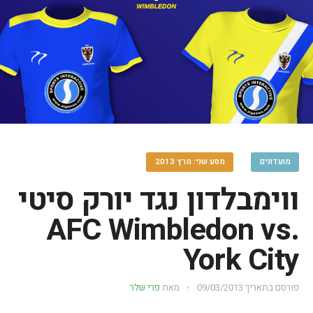
מועדונים
מסע שני: מרץ 2013
ווימבלדון נגד יורק סיטי
AFC Wimbledon vs.
York City
פורסם בתאריך
09/03/2013
מאת
פרי שלר