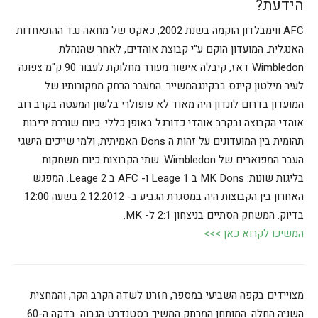
הידעת?
AFC ווימבלדון הוקמה בשנת 2002, כאקט של מחאה נגד ההתאחדות
האנגלית. המועדון הוקם ע"י קבוצת אוהדים, לאחר שהנהלת
Wimbledon דאז, קיבלה אישור מעורר מחלוקת לעבור 90 ק"מ צפונה
לעיר מילטון קיינס בבקינגהמשייר. המעבר הרחק ממקורותיו של
המועדון בדרום לונדון היה מאוד לא פופולרי בלשון המעטה בקרב רוב
אוהדי הקבוצה ובקרב אוהדי כדורגל באופן כללי. כיום שוררת יריבות
תהומית בין המועדונים על זהות ה Dons האמיתית, ולמי שייכים הישגי
העבר המפוארים של Wimbledon. שתי הקבוצות כיום משחקות
בליגות שונות: MK Dons ב Leage 1 ו- AFC ב Leage 2. המפגש
האחרון בין הקבוצות היה במסגרת הגביע ב- 2.12.2012 בשעה 12:00
בדיוק. המשחק הסתיים בניצחון 2:1 ל- MK.
המשיכו לקרוא כאן >>>
מצויידים בקפה השביעי במספר, חזרנו לשדה הקרב הקר, והמחצית
השניה החלה. המותחן המרתק המשיך בסטנדרט הגבוה. בדקה ה-60