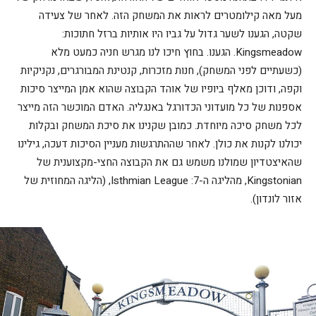
מעל מאה קילומטרים לראות את המשחק הזה. לאחר של צעידה
שקטה, הגענו לשער גדול על גביו היו אותיות ברזל חתוכות:
Kingsmeadow. הגענו. בחוץ חיכו לנו מגרש חניה כמעט מלא
(כשעתיים לפני המשחק), חנות מזכרות, קנטינת המבורגרים, נקניקיות
וקפה, ודוכן מאלף ביופיו של אוהד הקבוצה שהוא אמן המייצר סיכות
אספנות של כל מועדוני הכדורגל באנגליה. האדם המוכשר הזה מייצר
לכל משחק סיכה מיוחדת. כמובן שקנינו את סיכת המשחק ובקלות
יכולנו לקנות את כולן. לאחר שההתרגשות מעניין הסיכות דעכה, גילינו
שהאיצטדיון שמולנו משמש גם את הקבוצה החצי-מקצוענית של
Kingstonian, מהליגה ה-7: Isthmian League, (הליגה המחוזית של
אזור לונדון).