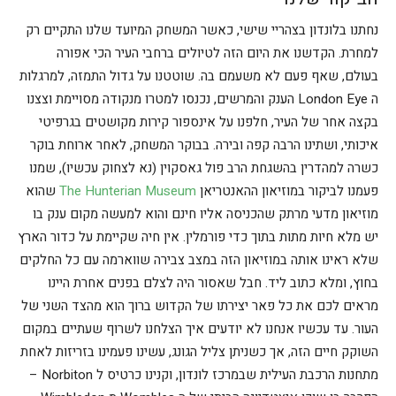
נחתנו בלונדון בצהריי שישי, כאשר המשחק המיועד שלנו התקיים רק
למחרת. הקדשנו את היום הזה לטיולים ברחבי העיר הכי אפורה
בעולם, שאף פעם לא משעמם בה. שוטטנו על גדול התמזה, למרגלות
ה London Eye הענק והמרשים, נכנסו למטרו מנקודה מסויימת וצצנו
בקצה אחר של העיר, חלפנו על אינספור קירות מקושטים בגרפיטי
איכותי, ושתינו הרבה קפה ובירה. בבוקר המשחק, לאחר ארוחת בוקר
כשרה למהדרין בהשגחת הרב פול גאסקוין (נא לצחוק עכשיו), שמנו
פעמנו לביקור במוזיאון ההאנטריאן
The Hunterian Museum
שהוא
מוזיאון מדעי מרתק שהכניסה אליו חינם והוא למעשה מקום ענק בו
יש מלא חיות מתות בתוך כדי פורמלין. אין חיה שקיימת על כדור הארץ
שלא ראינו אותה במוזיאון הזה במצב צבירה שווארמה עם כל החלקים
בחוץ, ומלא כתוב ליד. חבל שאסור היה לצלם בפנים אחרת היינו
מראים לכם את כל פאר יצירתו של הקדוש ברוך הוא מהצד השני של
העור. עד עכשיו אנחנו לא יודעים איך הצלחנו לשרוף שעתיים במקום
השוקק חיים הזה, אך כשניתן צליל הגונג, עשינו פעמינו בזריזות לאחת
מתחנות הרכבת העילית שבמרכז לונדון, וקנינו כרטיס ל Norbiton –