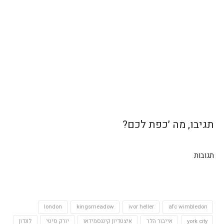
תגיבו, מה ׳כפת לכם?
תגובות
london
kingsmeadow
ivor heller
afc wimbledon
york city
אייבור הלר
איצטדיון קינגסמידאו
יורק סיטי
לונדון