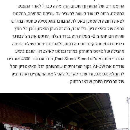
ההיסטורים של המועדון החשוב הזה. איזה כבוד! לאחר המפגש
המוצלח, היתה לנו עוד כשעה להעביר עד שריקת הפתיחה. החלטנו
לצאת החוצה ולהסתכן באכילת המבורגר מהקנטינה שחנתה במגרש
החניה של האיצטדיון. בידיעבד, היה זה רעיון מוצלח, שכן כל חפץ
שהיה חם יותר מ 2- מעלות היה בגדר הצלה. החזקנו את הצ'יזבורגר
בידינו כמו שמחזיקים כוס תה רותח, ולאחר טריפתו בשילוב ערימה
מהבילה של צ'יפס מתוחזק במיונז נכנסנו לאיצטדון. ישבנו ביציע
המרכזי שנקרא ע"ש Paul Strank Stand, ויחד עם עוד 4300 אוהדים
עודדנו את AFCW בקור העז וחיכינו שהמשחק יחל. האיצטדיון החל
להתמלא אט אט, עד שכר לא יכל להכיל את המקומיים ואת היציע
של החברים מיורק שבאו מרחוק.