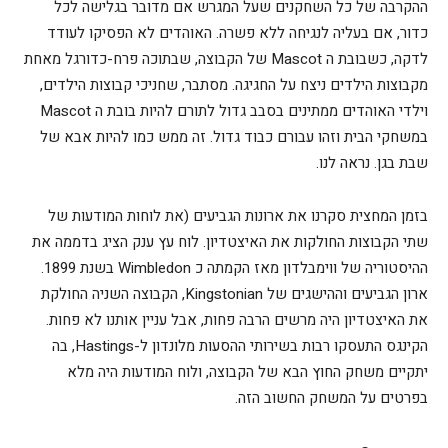
ההקרבה של כל השחקנים שעל המגרש אם מדובר בגלישה לכל
כדור, אם בעליה לנגיחה ללא פשרה. האוהדים לא הפסיקו לעודד
לדקה, כשבובת ה Mascot של הקבוצה, שבתוכה פרח-כדורגל מאחת
מקבוצות הילדים ניצח על החגיגה. מסתבר, שחניכי קבוצות הילדים,
וילדי האוהדים ממתינים בסבב גדול לתורם להיות בובת ה Mascot
במשחקי הבית וזהו עבורם כבוד גדול. זה ממש כמו להיות אבא של
שבת בגן. נראה לנו.
בזמן המחצית סקרנו את ארונות הגביעים (את לוחות המודעות של
שתי הקבוצות החולקות את האיצטדיון. לוח עץ ענק הציג בדממה את
ההיסטוריה של ווימבלדון מאז הקמתה כ Wimbledon בשנת 1899.
ארון הגביעים וההישגים של Kingstonian, הקבוצה השניה החולקת
את האיצטדיון היה מרשים הרבה פחות, אבל עניין אותנו לא פחות.
הקינגס התעסקו רבות בשירותי ההסעות מלונדון ל-Hastings, בה
יתקיים משחק החוץ הבא של הקבוצה, ולוח המודעות היה מלא
בפרטים על המשחק החשוב הזה.