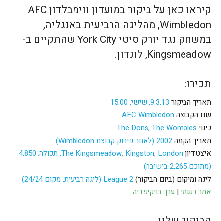
קיראו כאן על ביקור במועדון ווימבלדון AFC
Wimbledon, מהליגה הרביעית באנגליה,
במשחק נגד יורק סיטי York City שהתקיים ב-
Kingsmeadow, לונדון.
תכירו:
תאריך הביקור
9.3.13, שישי, 15:00
שם הקבוצה
AFC Wimbledon
כינוי
The Dons, The Wombles
תאריך הקמה
2002 (לאחר פירוק קבוצת Wimbledon)
איצטדיון
The Kingsmeadow, Kingston, London, תכולה: 4,850
(מתוכם 2,265 בישיבה)
ליגה ומיקום (ביום הביקור)
League 2 (ליגה רביעית, מקום 24/24)
אתר רשמי
|
ערך בויקיפדיה
הביקור שלנו