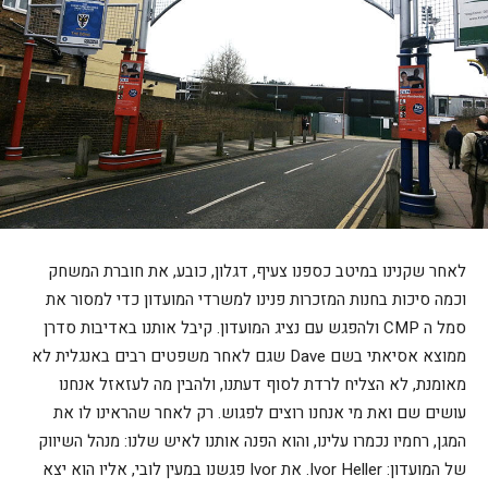
לאחר שקנינו במיטב כספנו צעיף, דגלון, כובע, את חוברת המשחק
וכמה סיכות בחנות המזכרות פנינו למשרדי המועדון כדי למסור את
סמל ה CMP ולהפגש עם נציג המועדון. קיבל אותנו באדיבות סדרן
ממוצא אסיאתי בשם Dave שגם לאחר משפטים רבים באנגלית לא
מאומנת, לא הצליח לרדת לסוף דעתנו, ולהבין מה לעזאזל אנחנו
עושים שם ואת מי אנחנו רוצים לפגוש. רק לאחר שהראינו לו את
המגן, רחמיו נכמרו עלינו, והוא הפנה אותנו לאיש שלנו: מנהל השיווק
של המועדון: Ivor Heller. את Ivor פגשנו במעין לובי, אליו הוא יצא