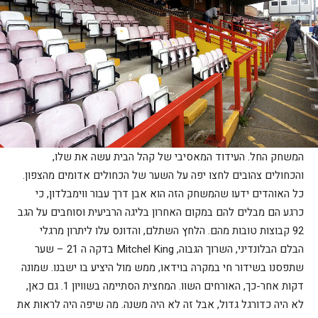
המשחק החל. העידוד המאסיבי של קהל הבית עשה את שלו,
והכחולים צהובים לחצו יפה על השער של הכחולים אדומים מהצפון.
כל האוהדים ידעו שהמשחק הזה הוא אבן דרך עבור ווימבלדון, כי
כרגע הם מבלים להם במקום האחרון בליגה הרביעית וסוחבים על הגב
92 קבוצות טובות מהם. הלחץ השתלם, והדונס עלו ליתרון מרגלי
הבלם הבלונדיני, השרוך הגבוה, Mitchel King בדקה ה 21 – שער
שתפסנו בשידור חי במקרה בוידאו, ממש מול היציע בו ישבנו. שמונה
דקות אחר-כך, האורחים השוו. המחצית הסתיימה בשוויון 1. גם כאן,
לא היה כדורגל גדול, אבל זה לא היה משנה. מה שיפה היה לראות את