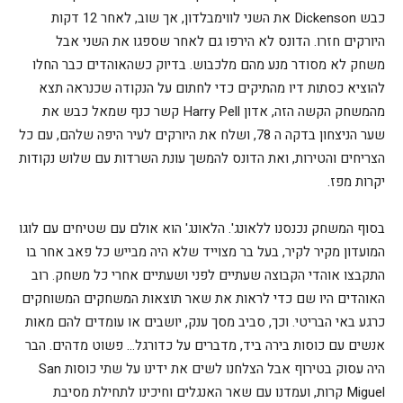
כבש Dickenson את השני לווימבלדון, אך שוב, לאחר 12 דקות
היורקים חזרו. הדונס לא הירפו גם לאחר שספגו את השני אבל
משחק לא מסודר מנע מהם מלכבוש. בדיוק כשהאוהדים כבר החלו
להוציא כסתות דיו מהתיקים כדי לחתום על הנקודה שכנראה תצא
מהמשחק הקשה הזה, אדון Harry Pell קשר כנף שמאל כבש את
שער הניצחון בדקה ה 78, ושלח את היורקים לעיר היפה שלהם, עם כל
הצריחים והטירות, ואת הדונס להמשך עונת השרדות עם שלוש נקודות
יקרות מפז.
בסוף המשחק נכנסנו ללאונג'. הלאונג' הוא אולם עם שטיחים עם לוגו
המועדון מקיר לקיר, בעל בר מצוייד שלא היה מבייש כל פאב אחר בו
התקבצו אוהדי הקבוצה שעתיים לפני ושעתיים אחרי כל משחק. רוב
האוהדים היו שם כדי לראות את שאר תוצאות המשחקים המשוחקים
כרגע באי הבריטי. וכך, סביב מסך ענק, יושבים או עומדים להם מאות
אנשים עם כוסות בירה ביד, מדברים על כדורגל… פשוט מדהים. הבר
היה עסוק בטירוף אבל הצלחנו לשים את ידינו על שתי כוסות San
Miguel קרות, ועמדנו עם שאר האנגלים וחיכינו לתחילת מסיבת