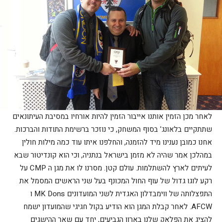
לאחר מכן הזמין אותנו אייבור הזמין להיות אורחיו במסיבת העיתונאים
שתתקיים בלאונג' בסוף המשחק, כי נוזכר ברשימת התודות והברכות.
אחנו כמובן נענינו מיד להזמנה, והחלפנו איתו עוד כמה מילות חולין
במהלכן אמר שהיה לא מזמן בישראל בנתניה, וכי הוא קונדיטור שבא
לעיתים לארץ להשתלמות. עולם קטן. מסרנו לו את מגן ה CMP על
רקע לוגו גדול של עוף החול המכונף בעל שני הראשים המסמל את
התפצלותה של ווימבדלון האגדית לשני המועדונים MK Dons ו
AFCW. לאחר קבלת המגן הוא הודיע בקול חגיגי שהמועדון ישמח
להציג את הפלאק שלנו בארון הגביעים, יחד עם שאר ההישגים