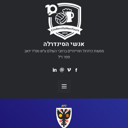
אנשי הסינדרלה
מסעות כדורגל חווייתיים ברחבי העולם ע״ש סמ״ר יואב
פפר ז״ל