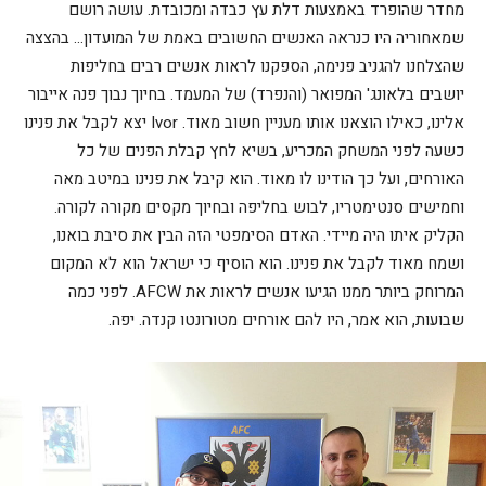
מחדר שהופרד באמצעות דלת עץ כבדה ומכובדת. עושה רושם
שמאחוריה היו כנראה האנשים החשובים באמת של המועדון… בהצצה
שהצלחנו להגניב פנימה, הספקנו לראות אנשים רבים בחליפות
יושבים בלאונג' המפואר (והנפרד) של המעמד. בחיוך נבוך פנה אייבור
אלינו, כאילו הוצאנו אותו מעניין חשוב מאוד. Ivor יצא לקבל את פנינו
כשעה לפני המשחק המכריע, בשיא לחץ קבלת הפנים של כל
האורחים, ועל כך הודינו לו מאוד. הוא קיבל את פנינו במיטב מאה
וחמישים סנטימטריו, לבוש בחליפה ובחיוך מקסים מקורה לקורה.
הקליק איתו היה מיידי. האדם הסימפטי הזה הבין את סיבת בואנו,
ושמח מאוד לקבל את פנינו. הוא הוסיף כי ישראל הוא לא המקום
המרוחק ביותר ממנו הגיעו אנשים לראות את AFCW. לפני כמה
שבועות, הוא אמר, היו להם אורחים מטורונטו קנדה. יפה.