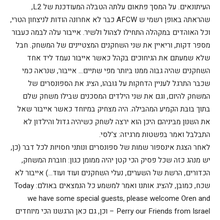
העיתונאים. על המסך פתאום עלתה הטבלה המעודכנת של L2,
שהראתה באופן רשמי ש AFCW כבר לא אחרונה הודות לניצחון הטרי,
וכל האוהדים במקהלה התחילו לצהול ולשיר. אייבור עלה לבמה כעבור
מספר דקות, וריאיין את שני השחקנים המצטיינים של המשחק. חבל
שלא שמעתם את הגיחוכים בקהל כאשר אייבור נעמד ליד אחד
השחקנים שהיה גבוה ממנו ביותר מפי שתיים… אייבור, שנראה כמי
שכבר התרגל לעניין הדחקות על גובהו, הציג את הספונסרים של
המשחק להיום, וגם את שני הילדים המסכנים שבילו משחק שלם
בתוך בובת הקמיע המהבילה. היה מצחיק במיוחד כאשר אייבור שאל
את השנון מביניהם היכן הוא ירצה לשחק כשיהיה גדול והילדון לא
התבלבל ואמר בפשטות מרגיזה: צ'לסי.
לאחר הצגת אינספור שמות של ספונסרים ונותני חסויות לכל דבר (כן,
יש מנהג כזה שכל פסיק הכי קטן יהיה ממומן כגון: חוברת המשחק,
הכדורים, הרשת של השערים, נעלי השחקנים ועוד ועוד…) אייבור לא
שכח, כמובן, להציג אותנו ואמר למשמע כל הנמצאים באולם:
Today
we have some special guests, please welcome Oren and
our Friends from Israel
Perry
– וכן, גם כאן הרגשנו הכי מיוחדים