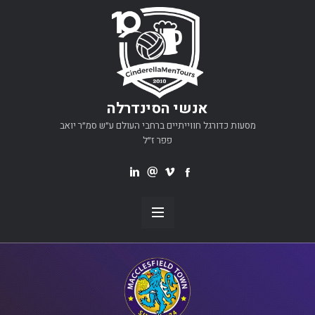
אנשי הסינדרלה
מסעות כדורגל חווייתיים ברחבי העולם ע״ש סמ״ר יואב
פפר ז״ל