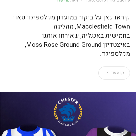
פורסם בתאריך
16/03/2015
מאת
פרי שלר
קיראו כאן על ביקור במועדון מקלספילד טאון
Macclesfield Town, מהליגה
בחמישית באנגליה, שאירחו אותנו
באיצטדיון Moss Rose Ground Ground,
מקלספילד.
קרא עוד