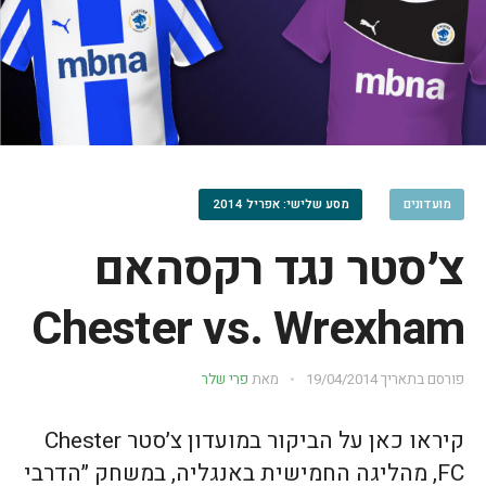
מועדונים
מסע שלישי: אפריל 2014
צ׳סטר נגד רקסהאם
Chester vs. Wrexham
פורסם בתאריך
19/04/2014
מאת
פרי שלר
קיראו כאן על הביקור במועדון צ׳סטר Chester
FC, מהליגה החמישית באנגליה, במשחק ״הדרבי