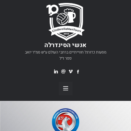
אנשי הסינדרלה
מסעות כדורגל חווייתיים ברחבי העולם ע״ש סמ״ר יואב
פפר ז״ל