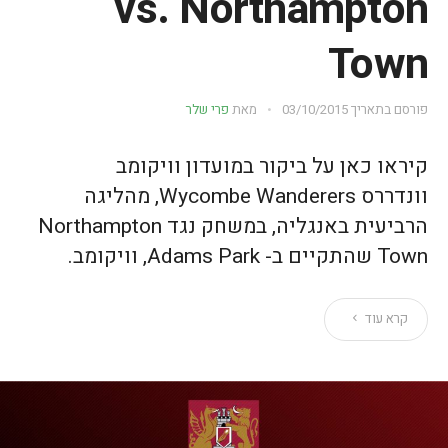
vs. Northampton
Town
פורסם בתאריך
03/10/2015
מאת
פרי שלר
קיראו כאן על ביקור במועדון וויקומב
וונדררס Wycombe Wanderers, מהליגה
הרביעית באנגליה, במשחק נגד Northampton
Town שהתקיים ב- Adams Park, וויקומב.
קרא עוד