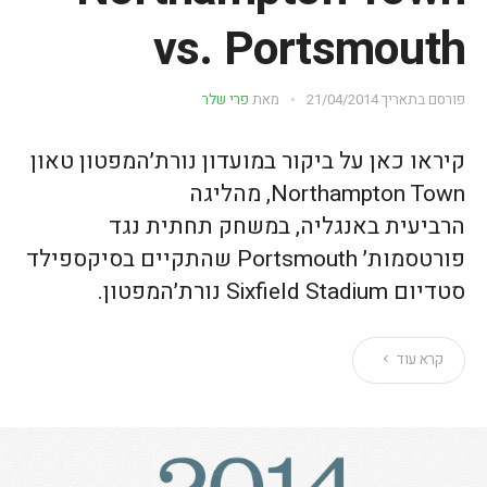
vs. Portsmouth
פורסם בתאריך
21/04/2014
מאת
פרי שלר
קיראו כאן על ביקור במועדון נורת׳המפטון טאון
Northampton Town, מהליגה
הרביעית באנגליה, במשחק תחתית נגד
פורטסמות׳ Portsmouth שהתקיים בסיקספילד
סטדיום Sixfield Stadium נורת׳המפטון.
קרא עוד