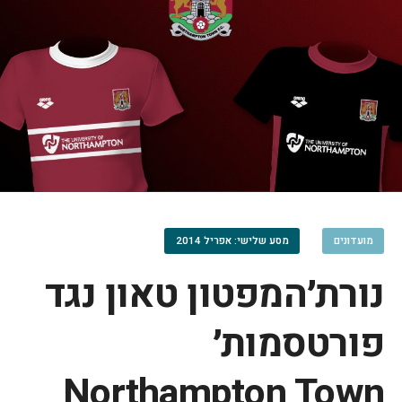
מועדונים
מסע שלישי: אפריל 2014
נורת׳המפטון טאון נגד
פורטסמות׳
Northampton Town