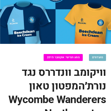
מועדונים
מסע חמישי: אוקטובר 2015
וויקומב וונדררס נגד
נורת׳המפטון טאון
Wycombe Wanderers