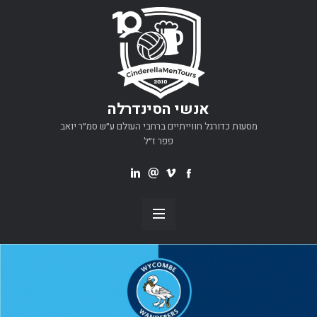
אנשי הסינדרלה
מסעות כדורגל חווייתיים ברחבי העולם ע״ש סמ״ר יואב
פפר ז״ל