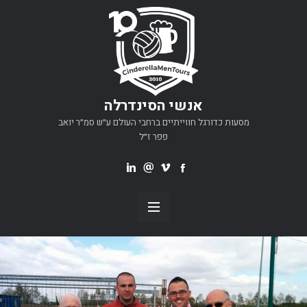
אנשי הסינדרלה
מסעות כדורגל חווייתיים ברחבי העולם ע״ש סמ״ר יואב
פפר ז״ל