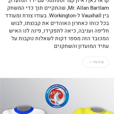
קראו כאן ראיון קצר וספונטני עם יו״ר המועדון,
Mr. Allan Bartlam, שהתקיים תוך כדי המשחק
בין Vauxhall ל-Workington. בעודו צורח ומעודד
בכל כוחו כאחרון האוהדים את קבוצתו, לבוש
חליפה ועניבה, כיאה לתפקידו, פינה לנו האיש
המכובד הזה מספר דקות לשאלות נוקבות על
עתיד המועדון והשחקנים
קרא עוד