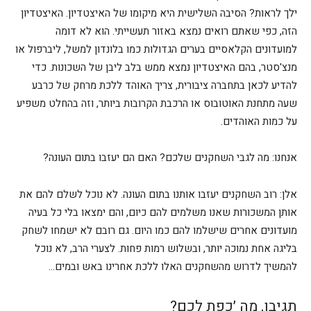
ילך לראות? הסיבה השלישית היא מיקומו של האיצטדיון. האיצטדיון
הזה, כפי שאתם רואים נמצא באזור תעשייתי. הוא לא דומה
למועדונים הקלאסיים בערים הגדולות כמו בלונדון למשל, ליברפול או
מנצ'סטר, בהם האיצטדיון נמצא ממש בלב ליבן של השכונות. כדי
להדיע לכאן בתחברה ציבורית, צריך האוהד ללכת מרחק של כרבע
שעה מתחנת האוטובוס או הרכבת הקרובות ביותר, וזה בהחלט משפיע
על כמות האוהדים.
אנחנו: מה לגבי השחקנים שלכם? האם הם יעזבו בתום העונה?
אלן: רוב השחקנים יעזבו אותנו בתום העונה. לא נוכל לשלם להם את
אותן המשכורות שאנו משלמים להם כיום, והם ימצאו בלי כל בעיה
מועדונים אחרים שישלמו להם כמו היום. גם רובם לא ישמחו לשחק
בליגה אחת נמוכה יותר, ובשלוש רמות פחות. לצערי הרב, לא נוכל
להמשיך לדרוש מהשחקנים האלו ללכת אחרינו באש ובמים…
תגיבו, מה ׳כפת לכם?