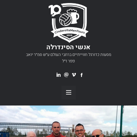
אנשי הסינדרלה
מסעות כדורגל חווייתיים ברחבי העולם ע״ש סמ״ר יואב
פפר ז״ל