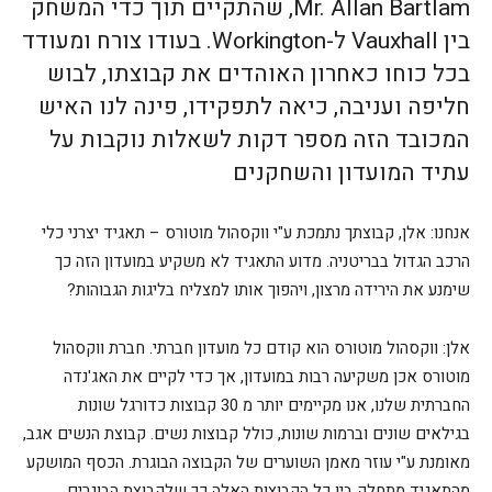
Mr. Allan Bartlam, שהתקיים תוך כדי המשחק
בין Vauxhall ל-Workington. בעודו צורח ומעודד
בכל כוחו כאחרון האוהדים את קבוצתו, לבוש
חליפה ועניבה, כיאה לתפקידו, פינה לנו האיש
המכובד הזה מספר דקות לשאלות נוקבות על
עתיד המועדון והשחקנים
אנחנו: אלן, קבוצתך נתמכת ע"י ווקסהול מוטורס – תאגיד יצרני כלי
הרכב הגדול בבריטניה. מדוע התאגיד לא משקיע במועדון הזה כך
שימנע את הירידה מרצון, ויהפוך אותו למצליח בליגות הגבוהות?
אלן: ווקסהול מוטורס הוא קודם כל מועדון חברתי. חברת ווקסהול
מוטורס אכן משקיעה רבות במועדון, אך כדי לקיים את האג'נדה
החברתית שלנו, אנו מקיימים יותר מ 30 קבוצות כדורגל שונות
בגילאים שונים וברמות שונות, כולל קבוצות נשים. קבוצת הנשים אגב,
מאומנת ע"י עוזר מאמן השוערים של הקבוצה הבוגרת. הכסף המושקע
מהתאגיד מתחלק בין כל הקבוצות האלה כך שלקבוצת הבוגרים