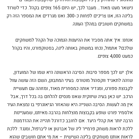
נישאר מעט מאוד… מעבר לכך, יש היום 165 צופים בקהל. כדי לשרוד
בליגה הזו, אנו צריכים לפחות כ-300. ואנו מגרדים את המספר הזה רק
במשחקים חשובים במהלך העונה.
אנחנו: איך אתה מסביר את ההיענות הנמוכה של הקהל למשחקים
שלכם? אתמול, נכחו במשחק באותה ליגה, בסטוקפורט, והיו בקהל
כמעט 4,000 צופים.
אלן: יש לכך מספר סיבות. הסיבה הראשונה היא שמו של המועדון,
שזהה לתאגיד ווקסהול מוטורס. בעיני המתבונן, השם הזה עושה עוול
לקבוצת ספורט, ומגדיר אותה כמסחרית מאוד, ומזוהה עם תעשיית
הרכב. יש כאן בעיה שיווקית שאנו מנסים להלחם בה בכל דרך, אבל
אין מה לעשות. הסיבה השנייה היא שהאזור הגיאוגרפי בו נמצאת העיר
אלסמיר פורט שופע בקבוצות מוצלחות בהרבה מאיתנו, שמעניינות
הרבה יותר את קהלי היעד. אם לחובב כדורגל תהייה את ההזדמנות
ללכת לראות משחק פרמייר ליג של אברטון או ליברפול, ומנגד: ללכת
לראות אותנו משחקים בליגה השישית – את מי אתם חושבים שהוא