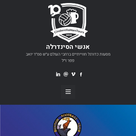
אנשי הסינדרלה
מסעות כדורגל חווייתיים ברחבי העולם ע״ש סמ״ר יואב
פפר ז״ל