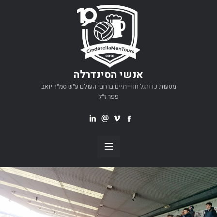
אנשי הסינדרלה
מסעות כדורגל חווייתיים ברחבי העולם ע״ש סמ״ר יואב
פפר ז״ל