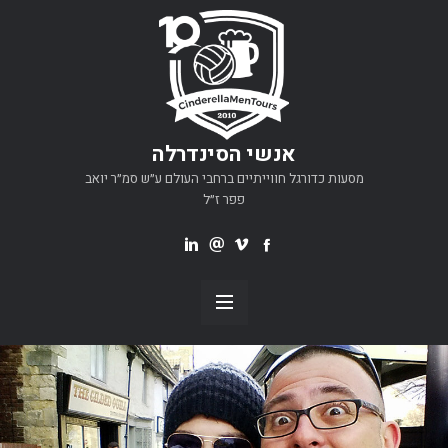
אנשי הסינדרלה
מסעות כדורגל חווייתיים ברחבי העולם ע״ש סמ״ר יואב
פפר ז״ל