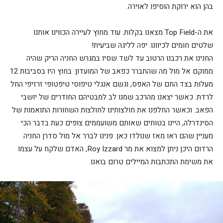
בהן הוא ירוקת הוסיפו לאוירה.
את ה-Top Field מצאנו בקלות. עוד מחוץ לעיירה הכווינו אותנו
שלטים חומים לכיוונו. יפה לליגה שביעית!
החנינו את רכבנו הרטוב עד לשד שסיו במגרש החניה הריק שהיה
ממוקם אל מול מה שהתברר כפאב של המועדון. בחוץ היו בסביבות 12
מעלות בצד החם של האפס, וגשם אנגלי טיפוסי טיפטופי זרזיפי החל
לרדת. כאשר יצאנו מהרכב שמנו לב למבטיהם החודרים של יושבי
הפאב. וכאשר החלפנו את חולצותינו לחולצות השחורות התואמות של
הסינדרלה, היינו בטוחים שאותם משועממים צופים כעת בדבר הכי
מעניין שהם ראו מאז שנולדו כאן. פנינו לברר אל מול סדרן החניה
הרדום היכן ניתן למצוא את מר Roy Izzard, האדם שלקח על עצמו
את משימת התכתבות המיילים טרום בואנו.