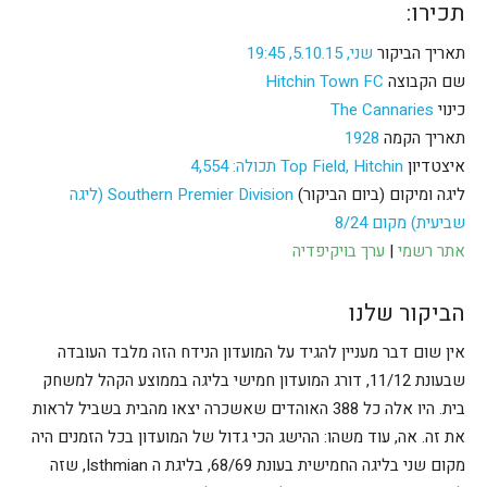
תכירו:
תאריך הביקור
שני, 5.10.15, 19:45
שם הקבוצה
Hitchin Town FC
כינוי
The Cannaries
תאריך הקמה
1928
איצטדיון
Top Field, Hitchin תכולה: 4,554
ליגה ומיקום (ביום הביקור)
Southern Premier Division (ליגה
שביעית) מקום 8/24
אתר רשמי
|
ערך בויקיפדיה
הביקור שלנו
אין שום דבר מעניין להגיד על המועדון הנידח הזה מלבד העובדה
שבעונת 11/12, דורג המועדון חמישי בליגה בממוצע הקהל למשחק
בית. היו אלה כל 388 האוהדים שאשכרה יצאו מהבית בשביל לראות
את זה. אה, עוד משהו: ההישג הכי גדול של המועדון בכל הזמנים היה
מקום שני בליגה החמישית בעונת 68/69, בליגת ה Isthmian, שזה