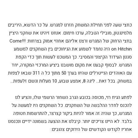
כחצי שעה לפני תחילת המשחק חזרנו למגרש. על כר הדשא, היריבים
מלמינגטון, מובילי הטבלה, ערכו חימום. אנחנו זיהינו את שחקני היצ׳ין
בחצי הרחוק של המגרש ורצנו אליהם אחוזי אמוק בצרחות: !!!Come
on Hitchin היה נחמד לשמוע את הגיחוכים בין השחקנים למשמע
סגנון העידוד הקיצוני והמסיבי. כך המשכנו לעשות תוך כדי הקפת
המגרש. לבסוף קבענו את מקום מושבנו ביציע המרכזי המקורה, יחד
עם האוהדים הנייטרלים שהיוו בערך 50 מתוך כל ה 311 שבאו לצפות
במשחק. בכל זאת… ליגה 8, אמצע שבוע, 10 מעלות וגשם זלעפות…
לפתע הגיח רוי, מכוסה בכובע הגרב השחור הרשמי שלו, והציע לנו
להכנס לחדר ההלבשה של השחקנים. כל השחקנים היו למעשה על
המגרש, כך שהיה זה אמור להיות ביקור קצרצר, להתרשמות חטופה
בלבד. לא היינו צריכים יותר. קיבלנו את ההצעה בשמונה ידיים ונכנסנו
אחריו לקודש הקודשים של הירוקים צהובים: