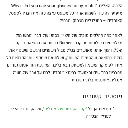
הלהיט האלים: ?Why didn't you use your glasses today, mate
מזעזע היה עוד לשמוע אחרי כל משפט נאצה כזה את חבריו לספסל
האוהדים – מתגלגלים מצחוק. מבחיל.
לאחר כמה מהלכים טובים של היצ׳ין, בסופו של דבר, וממש מול
מצלמותינו השלופות, זה קרה. Burnes השווה את התוצאה בדקה
ה-75, והפך אותנו מאושרים בגלל מבול השערים והגשם ששטף את
כולנו. בתוצאה זו הסתיים המשחק, ושלח את שחקני שתי הקבוצות כל
אחד לעיסוקו המשני, ולמשחק הבא בליגה המייגעת הזו. אנחנו נפרדנו
מחברינו החדשים והצנועים בהיטצ׳ין והדינו להם על ערב של חוויה
אנגלית אותנטית בלתי נשכחת.
פוסטים קשורים
קיראו כאן על
״קרב הקנריות של אנגליה״
, על הקשר בין היצ׳ין,
לנוריץ׳ הבכירה.