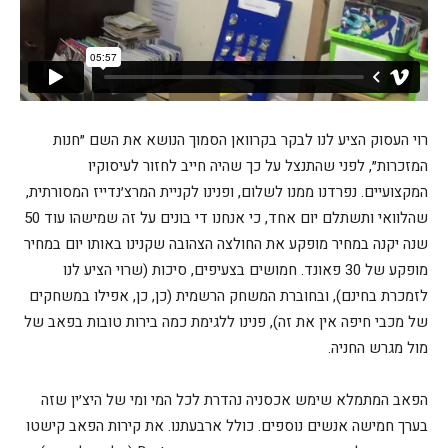
רוי העסוק הציע לנו לבקר בקרוואן הסמוך הנושא את השם ״חנות
המזכרות״, לפני שהתנצל על כך שהיה חייב לחזור לעיסוקיו
המקצועיים. נפרדנו ממנו לשלום, ופנינו לקניית המרצ׳נדייז המסורתית,
שהלוואי ותשתלם יום אחד, כי אנחנו די בונים על זה שמישהו עוד 50
שנה יקנה במחיר מופקע את החולצה הצהובה שקנינו באותו יום במחיר
מופקע של 30 פאונד. חמושים בצעיפים, סיכות (שרוי הציע לנו
לזמכרת בחינם), ובחוברת המשחק הרשמית (כן, כן, אפילו במשחקים
של מכבי חיפה אין את זה), פנינו ללגימת כמה בירות טובות בפאב של
מול מגרש החניה.
הפאב המתמלא שימש אכסניה נהדרת לכל המי ומי של היצ׳ין שזה
בערך חמישה אנשים נוספים. כולל ארבעתנו. את קירות הפאב קישטו