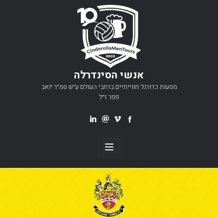
אנשי הסינדרלה
מסעות כדורגל חווייתיים ברחבי העולם ע״ש סמ״ר יואב
פפר ז״ל