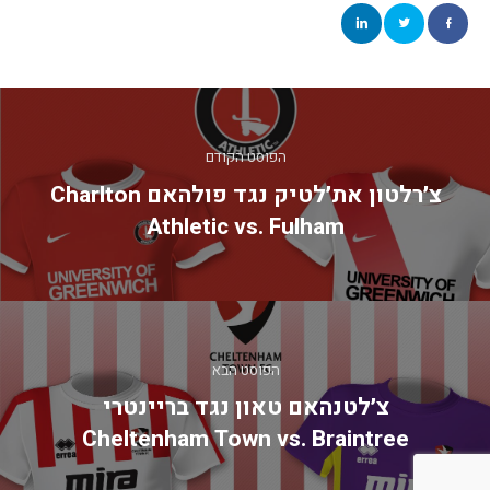
יווט
הפוסט הקודם
צ׳רלטון את׳לטיק נגד פולהאם Charlton
Athletic vs. Fulham
הפוסט הבא
צ׳לטנהאם טאון נגד בריינטרי
Cheltenham Town vs. Braintree