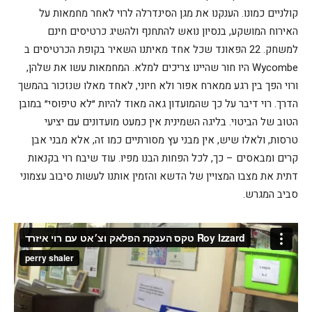
קולניים כמונו. הענקנו את מגן הסינדרלה לרוי לאחר מחמאות על
האירוח המושקע, בנסיון נואש להתחנף ולהשיג כרטיסים חינם
למשחק. 22 הפאונד שכל אחד מאיתנו השאיר בקופת הכרטיסים ב
Wycombe היו חור שהיינו צריכים למלא. המחמאות עשו את שלהן,
ורוי הפך בין רגע ממארח אפור ולא חיוני, לאחד מאלו שנזכור בהמשך
הדרך. רוי דיבר על כך שהמועדון גאה מאוד להיות ״לא טיפוסי״ במובן
הטוב של הביטוי. בליגה השמינית אין כמעט מועדונים עם יציעי
טרסות, ולאלו שיש, אין מבני עץ מסורתיים כמו זה, אלא מבני אבן
קרים ומבאסים – כך, לכל הפחות הבנו מפיו. עוד שיבח רוי בקנאות
דתית את מצבו המצויין של הדשא והזמין אותנו לעשות סיבוב עצמוני
סביב המגרש.