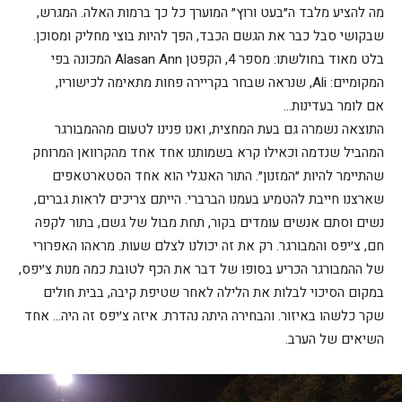
מה להציע מלבד ה״בעט ורוץ״ המוערך כל כך ברמות האלה. המגרש,
שבקושי סבל כבר את הגשם הכבד, הפך להיות בוצי מחליק ומסוכן.
בלט מאוד בחולשתו: מספר 4, הקפטן Alasan Ann המכונה בפי
המקומיים: Ali, שנראה שבחר בקריירה פחות מתאימה לכישוריו,
אם לומר בעדינות…
התוצאה נשמרה גם בעת המחצית, ואנו פנינו לטעום מההמבורגר
המהביל שנדמה וכאילו קרא בשמותנו אחד אחד מהקרוואן המרוחק
שהתיימר להיות ״המזנון״. התור האנגלי הוא אחד הסטארטאפים
שארצנו חייבת להטמיע בעמנו הברברי. הייתם צריכים לראות גברים,
נשים וסתם אנשים עומדים בקור, תחת מבול של גשם, בתור לקפה
חם, צ׳יפס והמבורגר. רק את זה יכולנו לצלם שעות. מראהו האפרורי
של ההמבורגר הכריע בסופו של דבר את הכף לטובת כמה מנות צ׳יפס,
במקום הסיכוי לבלות את הלילה לאחר שטיפת קיבה, בבית חולים
שקר כלשהו באיזור. והבחירה היתה נהדרת. איזה צ׳יפס זה היה… אחד
השיאים של הערב.