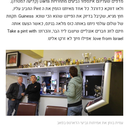
מדפים שעליהם אינספור גביעים מתחרויות Darts (קליעה למטרה),
ולאו דווקא כדורגל. כל אחד מאיתנו הזמין את ה Pint החביב עליו,
חוץ מגיא, שקיבל בדיוק את הפיינט שהוא הכי שונא: Guiness. תקוות
של שלום עולמי ניתנו באותה כוס מלאה בגינס, כאשר הצענו אותה
חינם לזוג חברים אנגליים שישבו ליד הבר, והכרזנו: Take a pint with
love from Israel. אפילו חיוך לא זרקו אלינו.
עמית בוחן את אמיתות גביעי הדארטס בפאב