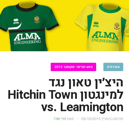
מועדונים
מסע חמישי: אוקטובר 2015
היצ׳ין טאון נגד
למינגטון Hitchin Town
vs. Leamington
פורסם בתאריך
05/10/2015
מאת
פרי שלר