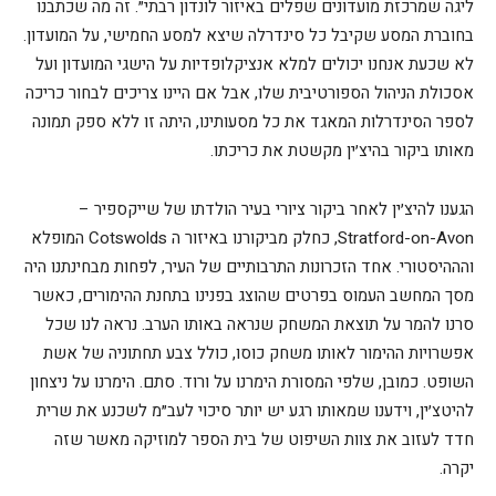
ליגה שמרכזת מועדונים שפלים באיזור לונדון רבתי״. זה מה שכתבנו
בחוברת המסע שקיבל כל סינדרלה שיצא למסע החמישי, על המועדון.
לא שכעת אנחנו יכולים למלא אנציקלופדיות על הישגי המועדון ועל
אסכולת הניהול הספורטיבית שלו, אבל אם היינו צריכים לבחור כריכה
לספר הסינדרלות המאגד את כל מסעותינו, היתה זו ללא ספק תמונה
מאותו ביקור בהיצ׳ין מקשטת את כריכתו.
הגענו להיצ׳ין לאחר ביקור ציורי בעיר הולדתו של שייקספיר –
Stratford-on-Avon, כחלק מביקורנו באיזור ה Cotswolds המופלא
והההיסטורי. אחד הזכרונות התרבותיים של העיר, לפחות מבחינתנו היה
מסך המחשב העמוס בפרטים שהוצג בפנינו בתחנת ההימורים, כאשר
סרנו להמר על תוצאת המשחק שנראה באותו הערב. נראה לנו שכל
אפשרויות ההימור לאותו משחק כוסו, כולל צבע תחתוניה של אשת
השופט. כמובן, שלפי המסורת הימרנו על ורוד. סתם. הימרנו על ניצחון
להיטצ׳ין, וידענו שמאותו רגע יש יותר סיכוי לעב״מ לשכנע את שרית
חדד לעזוב את צוות השיפוט של בית הספר למוזיקה מאשר שזה
יקרה.