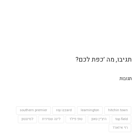
תגיבו, מה ׳כפת לכם?
תגובות
southern premier
roy izzard
leamington
hitchin town
top field
היצ׳ין טאון
טופ פילד
ליגה שמינית
למינגטון
רוי איזארד