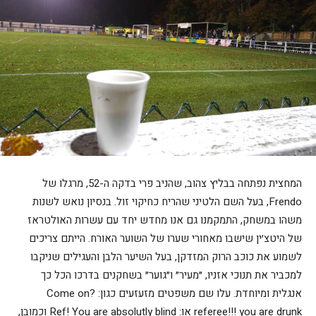
המחצית נפתחה בבליץ צהוב, שהניב פרי בדקה ה-52, מרגלו של
Frendo, בעל השם הלטיני שהריח כחיקוי זול. בנסיון נואש לשנות
משהו במשחק, התמקמנו גם אנו מחדש יחד עם עשרות האולטראז
של היטצ׳ין שישבו מאחורי שערו של השוער האורח. הייתם צריכים
לשמוע את כוכב הרוק המזדקן, בעל השיער הלבן והעגילים שניקבו
למכביר את תנוכי אזניו, ״מעיר״ ו״גוער״ בשחקנים בדרכו הכל כך
אנגלית ומיוחדת. עלו שם משפטים מזעזעים כגון: ?Come on
referee!!! you are drunk או: Ref! You are absolutly blind וכמובן,