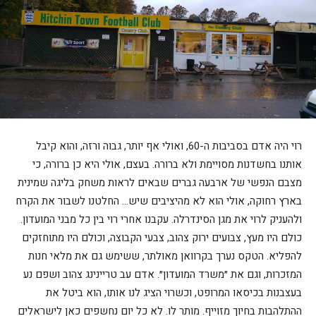
רוי היה אדם בסביבות ה-60, ואולי אף יותר, גבוה ורזה, והוא קיבל
אותנו בחשדנות מסויימת ולא ברורה. בעצם, אולי היא כן ברורה, כי
מצבם הנפשי של ארבעה גברים שבאים לראות משחק בליגה שמינית
בארץ רחוקה, אולי הוא לא מהיציבים שיש… החלטנו לשבור את הקרח
ולהעניק לרוי את מגן הסינדרלה. עקבנו אחרי רוי בין כל מבני המועדון.
כולם היו מעץ, צבועים ירוק צהוב, צבעי הקבוצה, וכולם היו מתוחזקים
להפליא. הטקס נערך בקרוואן מאולתר, ששימש גם את מלאי חנות
המזכרות, וגם את ״משרד המועדון״. אדם עב טריינינג צהוב ושפם נע
בעצבנות בכיסאו המרופט, וכשרוי הציג לנו אותו, הוא ביטל את
ההתלהבות בחיוך מזוייף. מותר לו. לא כל יום נחשפים כאן לישראלים