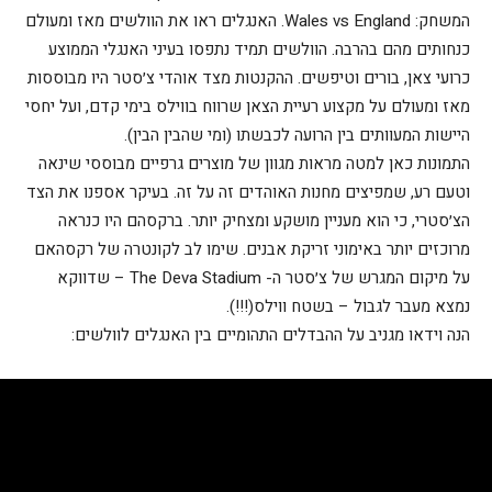
המשחק: Wales vs England. האנגלים ראו את הוולשים מאז ומעולם
כנחותים מהם בהרבה. הוולשים תמיד נתפסו בעיני האנגלי הממוצע
כרועי צאן, בורים וטיפשים. ההקנטות מצד אוהדי צ׳סטר היו מבוססות
מאז ומעולם על מקצוע רעיית הצאן שרווח בווילס בימי קדם, ועל יחסי
היישות המעוותים בין הרועה לכבשתו (ומי שהבין הבין).
התמונות כאן למטה מראות מגוון של מוצרים גרפיים מבוססי שינאה
וטעם רע, שמפיצים מחנות האוהדים זה על זה. בעיקר אספנו את הצד
הצ׳סטרי, כי הוא מעניין מושקע ומצחיק יותר. ברקסהם היו כנראה
מרוכזים יותר באימוני זריקת אבנים. שימו לב לקונטרה של רקסהאם
על מיקום המגרש של צ׳סטר ה- The Deva Stadium – שדווקא
נמצא מעבר לגבול – בשטח ווילס(!!!).
הנה וידאו מגניב על ההבדלים התהומיים בין האנגלים לוולשים: