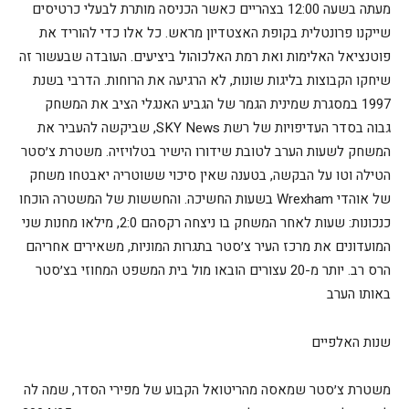
מעתה בשעה 12:00 בצהריים כאשר הכניסה מותרת לבעלי כרטיסים
שייקנו פרונטלית בקופת האצטדיון מראש. כל אלו כדי להוריד את
פוטנציאל האלימות ואת רמת האלכוהול ביציעים. העובדה שבעשור זה
שיחקו הקבוצות בליגות שונות, לא הרגיעה את הרוחות. הדרבי בשנת
1997 במסגרת שמינית הגמר של הגביע האנגלי הציב את המשחק
גבוה בסדר העדיפויות של רשת SKY News, שביקשה להעביר את
המשחק לשעות הערב לטובת שידורו הישיר בטלויזיה. משטרת צ׳סטר
הטילה וטו על הבקשה, בטענה שאין סיכוי ששוטריה יאבטחו משחק
של אוהדי Wrexham בשעות החשיכה. והחששות של המשטרה הוכחו
כנכונות: שעות לאחר המשחק בו ניצחה רקסהם 2:0, מילאו מחנות שני
המועדונים את מרכז העיר צ׳סטר בתגרות המוניות, משאירים אחריהם
הרס רב. יותר מ-20 עצורים הובאו מול בית המשפט המחוזי בצ׳סטר
באותו הערב
שנות האלפיים
משטרת צ׳סטר שמאסה מהריטואל הקבוע של מפירי הסדר, שמה לה