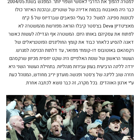
למטרה להפוך את הדרבי לאנושי ושפוי יותר. המפגש בשנת 2004/05
כבר היה מאובטח בכמות אדירה של שוטרים, ובהכנת האיזור כולו
לכוננות ספיגה. למשל: כל בעלי הפאבים שברדיוס של 5 ק״מ
מאציטדיון Deva בצ׳סטר קיבלו הוראה מפורשת מהמשטרה לא
לפתוח את עסקיהם באותו היום. המשטרה אף הגדילה לעשות כאשר
דאגה להסיע כלאחר כבוד את קומץ החוליגנים הפוטנציאלים של
רקסהאם באוטובוס דו-קומתי מפואר, עד דלתות הכניסה למגרש.
העשור הראשון של שנות האלפיים היה שקט יחסית מכיוון שרקסהם
ירדה לליגה הרביעית בעוון עבירות מנהליות. בתחילת העשור השני היא
חזרה שוב לליגה של צ׳סטר ופגשה מועדון יריב מחודש, המנוהל כעת
ע״י ארגון האוהדים. בכל מקרה, זה כבר נושא לכתבה אחרת.