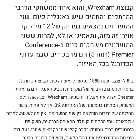
קבוצת Wrexham, והוא אחד ממשחקי הדרבי
המרתקים והחמים שיש באנגליה כיום. שני
המועדונים נמצאים במרחק של 12 מייל קו
אוירי זה מזה, ותאמינו או לא, למרות ששני
המועדונים משחקים כיום ב-Conference
Premier (רמה 5) הם מהבכירים שבמועדוני
הכדורגל בכל האיזור.
ב-8 לדצמבר שנת 1888, נפגשו לראשונה שתי קבוצות כדורגל,
במסגרת הסיבוב הרביעי של מוקדמות הגביע האנגלי. קבוצה אחת,
Chester ייצגה את אנגליה, והשנייה, Wrexham ייצגה את ווילס.
המשחק הסתיים בניצחונה של האחרונה 3:2, אך לא פחות, בישר
תחילתה של יריבות מופלאה בין שני המועדונים. אין מה לעשות, למרות
שלכאורה שתי המדינות הן חלק מהאומה הבריטית, משקעים
היסטוריים רבים טמונים בקרב קהלי שתי הקבוצות שחרטו על דגל
היריבות הספורטיבית את דגלי הלאום, ולעיתים קרובות מכונה