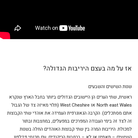
אז על מה בעצם היריבות הגדולה?
שנות השישים והשבעים
ראשית, שתי הערים הן היישובים הגדולים ביותר בחבל הארץ שנקרא
North east Wales או West Cheshire (תלוי מאיזה צד של הגבול
אתם מסתכלים). הקרבה הגאוגרפית העמידה את אוהדי שתי הקבוצות
זה לצד זה בימי העבודה המפרכים במפעלים, במחצבות ובתור
למכולת. היריבות המרה בין שתי קבוצות האוהדים החלה בשנות
השישים – תאמינו או לא – ברחבות הריקודים, עם מכנסי פדלפון