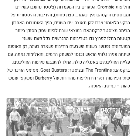
וחליפות Crombie. הפערים בין המעמדות (צ׳סטר נחשבו עשירים
ומבוססים ורקסהם איך נאמר… קצת פחות), והיריבות ההיסטורית על
הרקע הלאומני צברו להן תאוצה. עם השנים, הפך האוטובוס האחרון
הביתה מצ'סטר לרקסהאם במוצאי שבת להיות עסק מסוכן ביותר.
קטטות החלו לפרוץ גם בטריבונות המגרשים בכל פעם ששני
המועדונים נפגשו. בשנות השבעים היריבות נשארה בעינה, רק האופנה
שינתה פניה: גלוחי הראש נכנסו למשחק הדמים, והאלימות גאתה. עם
עליית החוליגניזם באנגליה כולה, החלו להתגבש פירמות החוליגנים.
ברקסהם: The Frontline ובצ׳סטר: Goat Busters. מסימני ההיכר של
שתי הפירמות דאז היו חליפות מהודרות של Burberry ומשקפי שמש
כהות – כמיטב האופנה.