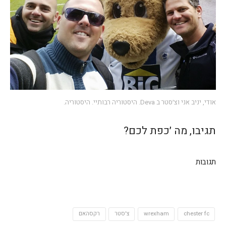
אודי, יניב אני וצ׳סטר ב Deva. היסטוריה רבותיי. היסטוריה.
תגיבו, מה ׳כפת לכם?
תגובות
chester fc
wrexham
צ׳סטר
רקסהאם