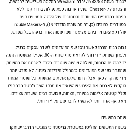
לגבול: בעונת 1982/83, ירדה Wrexham מהליגה השלישית לרביעית,
והצטרפה ל-Chester. שתי האויבות כעת נעולות בחדר קטן ללא
מפתח במרתפים החשוכים והטחובים של הליגה. חמושים כעת
בסוודרים צהובים (כן, זה מה שהיה מודרני אז), ה-TroubleMakers
של רקסהאם ויריביהם מצ׳סטר עשו שמות אחד ברעהו בכל מפגש.
גבות רבות הורמו כאשר ניסו שני המועדונים לשדר עסקים כרגיל,
ולערוך משחק ״ידידות״ לקראת סוף שנות ה-80. אפילו המשטרה נתנה
יד להרגעת הרוחות, ושלחה שישה שוטרים בלבד לאבטח את המשחק
שהוגדר בפי שני המועדונים כ״מחולל הידידות בינינו״. לא נפרט יותר
מדי מה קרה כאן, אבל תדעו שלקראת תום המשחק כל שוטרי המחוז
הוקפצו לאבטח את האירוע שהשאיר את מרכז העיר צ׳סטר חרב כולו,
וכלל קטטות אלימות במיוחד, הצתות, פצועים רבים ועשרות עצורים.
מאז, אף אחד יותר לא מעיז לדבר שם על ״ידידות״.
שנות התשעים
בשנות התשעים החליטו במשטרת בריטניה כי מפגשי הדרבי ישוחקו