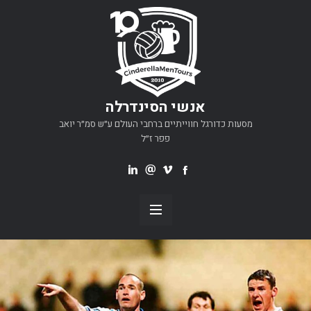
אנשי הסינדרלה
מסעות כדורגל חווייתיים ברחבי העולם ע״ש סמ״ר יואב
פפר ז״ל