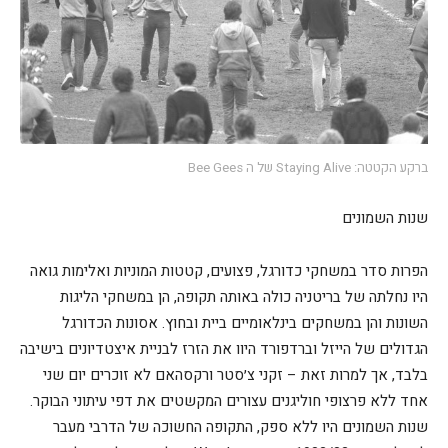
ברקע הקטטה: Staying Alive של ה Bee Gees
שנות השמונים
הפרות סדר במשחקי כדורגל, פצועים, קטטות המוניות ואלימות גואה
היו נחלתה של בריטניה כולה באותה תקופה, הן במשחקי הליגות
השונות והן במשחקים בינלאומיים ביית ובחוץ. אסונות הכדורגל
הגדולים של הייזל וברדפורד היוו את הזרז לבניית איצטדיונים בישיבה
בלבד, אך למרות זאת – זקני צ׳סטר ורקסהאם לא זוכרים יום שני
אחד ללא פרצופי חוליגנים עצורים המקשטים את דפי עיתוני הבוקר.
שנות השמונים היו ללא ספק, התקופה החשוכה של הדרבי מעבר