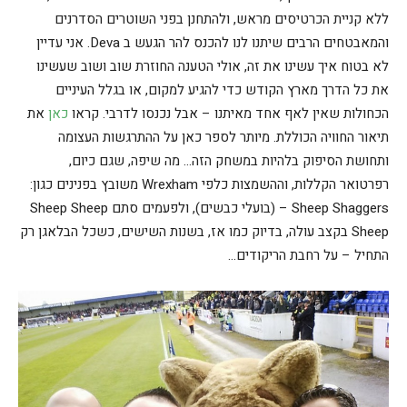
ללא קניית הכרטיסים מראש, ולהתחנן בפני השוטרים הסדרנים
והמאבטחים הרבים שיתנו לנו להכנס להר הגעש ב Deva. אני עדיין
לא בטוח איך עשינו את זה, אולי הטענה החוזרת שוב ושוב שעשינו
את כל הדרך מארץ הקודש כדי להגיע למקום, או בגלל העיניים
הכחולות שאין לאף אחד מאיתנו – אבל נכנסו לדרבי. קראו
כאן
את
תיאור החוויה הכוללת. מיותר לספר כאן על ההתרגשות העצומה
ותחושת הסיפוק בלהיות במשחק הזה… מה שיפה, שגם כיום,
רפרטואר הקללות, וההשמצות כלפי Wrexham משובץ בפנינים כגון:
Sheep Shaggers – (בועלי כבשים), ולפעמים סתם Sheep Sheep
Sheep בקצב עולה, בדיוק כמו אז, בשנות השישים, כשכל הבלאגן רק
התחיל – על רחבת הריקודים…