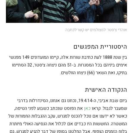
אוהדי צ׳סטר. למצולמים יש קשר לכתבה
היסטוריית המפגשים
בין שנת 1888 לעת כתיבת שורות אלה, קיימו המועדונים 149 מפגשי
אימים ביניהם בכל המסגרות. ב-51 מהם ניצחה צ׳סטר, 32 הסתיימו
בתיקו, ואת השאר (66) ניצחו הוולשים.
הנקודה האישית
ביום שבת אביבי, ה-19.4.14, נכחנו גם אנחנו, הסינדרלות בדרבי
שמעבר לגבול. קראו
כאן
את הפוסט שנכתב כשבוע לפני הטיסה,
כאשר לא ידענו אם נוכל להכנס למגרש, עקב ההגבלות החמורות של
המשטרה. החששות היו כבדים אם לכלול את הנסיעה האולי מיותרת
בלוח הזמנים הצפוף, אבל החלטנו בסופו של דבר להגיע למגרש, גם