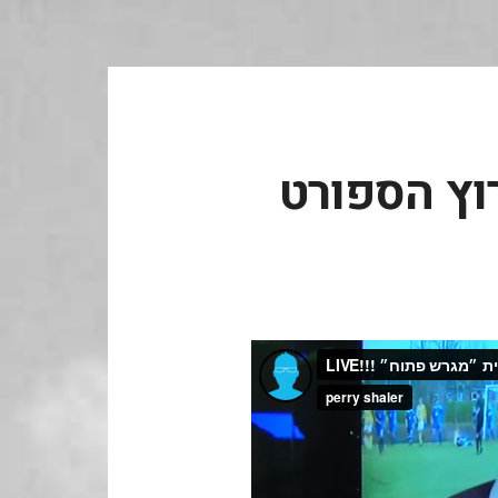
וץ הספורט