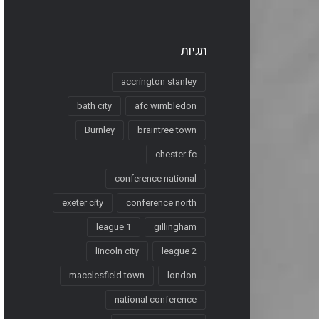
תגיות
accrington stanley
bath city
afc wimbledon
Burnley
braintree town
chester fc
conference national
exeter city
conference north
league 1
gillingham
lincoln city
league 2
macclesfield town
london
national conference