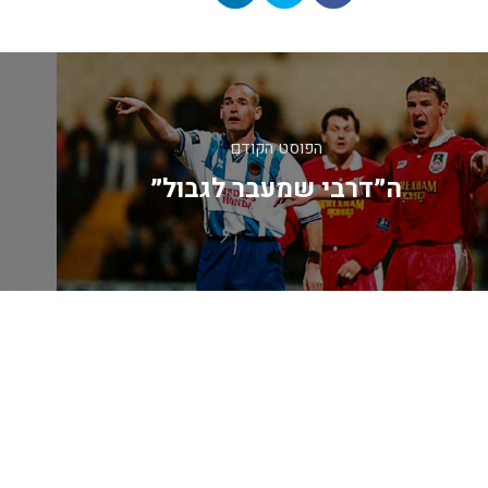
יווט
הפוסט הקודם
ה״דרבי שמעבר לגבול״