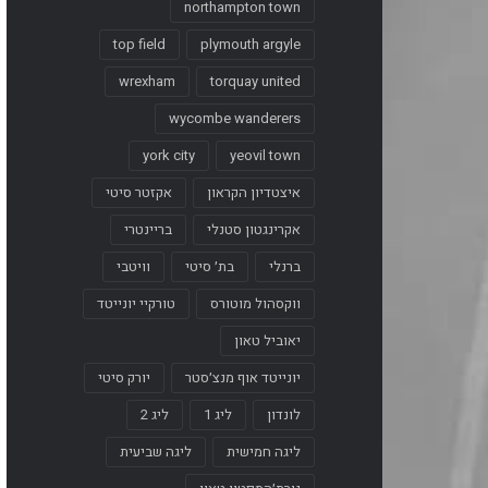
northampton town
top field
plymouth argyle
wrexham
torquay united
wycombe wanderers
york city
yeovil town
איצטדיון הקראון
אקזטר סיטי
אקרינגטון סטנלי
בריינטרי
ברנלי
בת׳ סיטי
וויטבי
ווקסהול מוטורס
טורקיי יונייטד
יאוביל טאון
יונייטד אוף מנצ׳סטר
יורק סיטי
לונדון
ליג 1
ליג 2
ליגה חמישית
ליגה שביעית