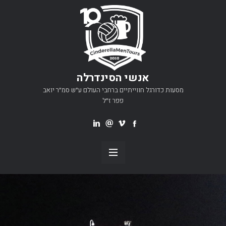
אנשי הסינדרלה
מסעות כדורגל חווייתיים ברחבי העולם ע״ש סמ״ר יואב
פפר ז״ל