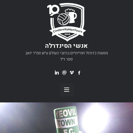
אנשי הסינדרלה
מסעות כדורגל חווייתיים ברחבי העולם ע״ש סמ״ר יואב
פפר ז״ל