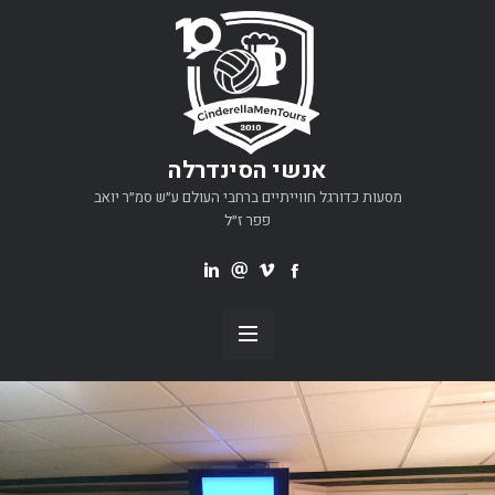
אנשי הסינדרלה
מסעות כדורגל חווייתיים ברחבי העולם ע״ש סמ״ר יואב
פפר ז״ל