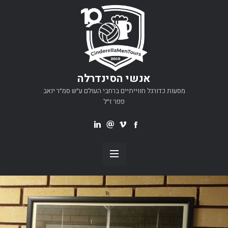
אנשי הסינדרלה
מסעות כדורגל חווייתיים ברחבי העולם ע״ש סמ״ר יואב
פפר ז״ל