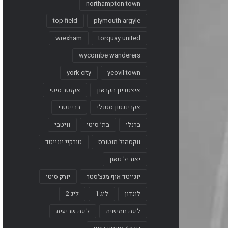
northampton town
top field
plymouth argyle
wrexham
torquay united
wycombe wanderers
york city
yeovil town
איצטדיון הקראון
אקזטר סיטי
אקרינגטון סטנלי
בריינטרי
ברנלי
בת׳ סיטי
וויטבי
ווקסהול מוטורס
טורקיי יונייטד
יאוביל טאון
יונייטד אוף מנצ׳סטר
יורק סיטי
לונדון
ליג 1
ליג 2
ליגה חמישית
ליגה שביעית