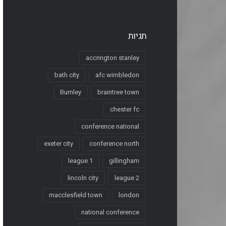
תגיות
accrington stanley
bath city
afc wimbledon
Burnley
braintree town
chester fc
conference national
exeter city
conference north
league 1
gillingham
lincoln city
league 2
macclesfield town
london
national conference