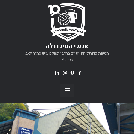
אנשי הסינדרלה
מסעות כדורגל חווייתיים ברחבי העולם ע״ש סמ״ר יואב
פפר ז״ל