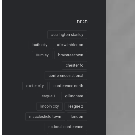
תגיות
accrington stanley
bath city
afc wimbledon
Burnley
braintree town
chester fc
conference national
exeter city
conference north
league 1
gillingham
lincoln city
league 2
macclesfield town
london
national conference