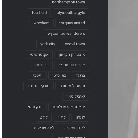
northampton town
top field
plymouth argyle
wrexham
torquay united
wycombe wanderers
york city
yeovil town
איצטדיון הקראון
אקזטר סיטי
אקרינגטון סטנלי
בריינטרי
ברנלי
בת׳ סיטי
וויטבי
ווקסהול מוטורס
טורקיי יונייטד
יאוביל טאון
יונייטד אוף מנצ׳סטר
יורק סיטי
לונדון
ליג 1
ליג 2
ליגה חמישית
ליגה שביעית