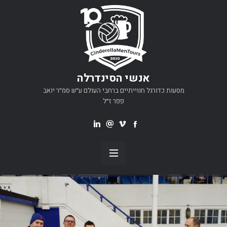
אנשי הסינדרלה
מסעות כדורגל חווייתיים ברחבי העולם ע״ש סמ״ר יואב
פפר ז״ל