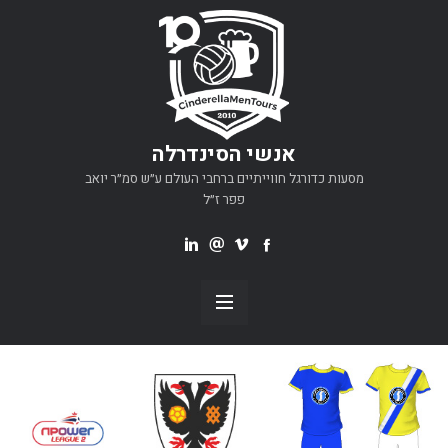
אנשי הסינדרלה
מסעות כדורגל חווייתיים ברחבי העולם ע״ש סמ״ר יואב
פפר ז״ל