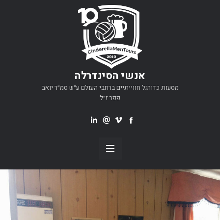
אנשי הסינדרלה
מסעות כדורגל חווייתיים ברחבי העולם ע״ש סמ״ר יואב
פפר ז״ל