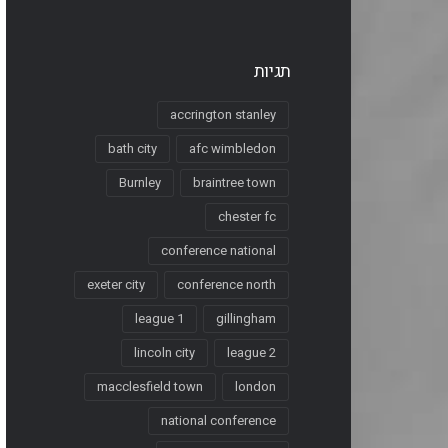
תגיות
accrington stanley
bath city
afc wimbledon
Burnley
braintree town
chester fc
conference national
exeter city
conference north
league 1
gillingham
lincoln city
league 2
macclesfield town
london
national conference