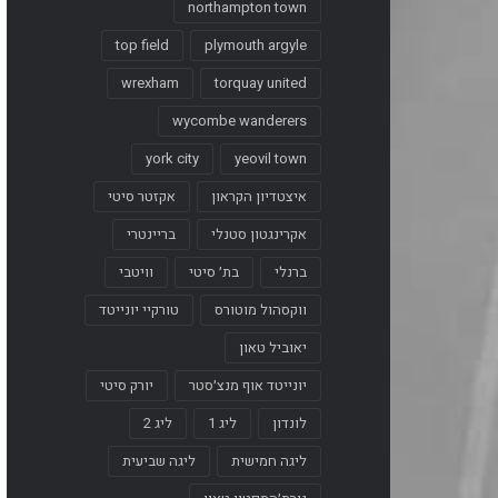
northampton town
top field
plymouth argyle
wrexham
torquay united
wycombe wanderers
york city
yeovil town
איצטדיון הקראון
אקזטר סיטי
אקרינגטון סטנלי
בריינטרי
ברנלי
בת׳ סיטי
וויטבי
ווקסהול מוטורס
טורקיי יונייטד
יאוביל טאון
יונייטד אוף מנצ׳סטר
יורק סיטי
לונדון
ליג 1
ליג 2
ליגה חמישית
ליגה שביעית