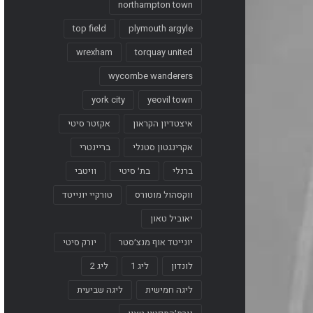
northampton town
top field
plymouth argyle
wrexham
torquay united
wycombe wanderers
york city
yeovil town
איצטדיון הקראון
אקזטר סיטי
אקרינגטון סטנלי
בריינטרי
ברנלי
בת׳ סיטי
וויטבי
ווקסהול מוטורס
טורקיי יונייטד
יאוביל טאון
יונייטד אוף מנצ׳סטר
יורק סיטי
לונדון
ליג 1
ליג 2
ליגה חמישית
ליגה שביעית