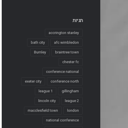
תגיות
accrington stanley
bath city
afc wimbledon
Burnley
braintree town
chester fc
conference national
exeter city
conference north
league 1
gillingham
lincoln city
league 2
macclesfield town
london
national conference