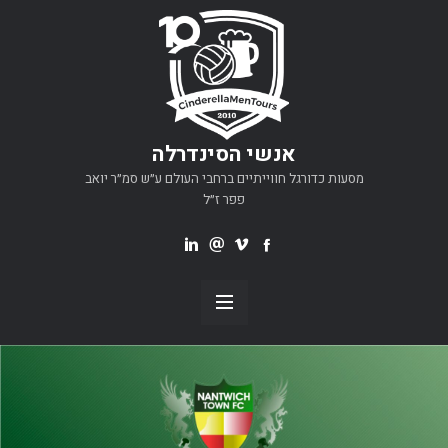
אנשי הסינדרלה
מסעות כדורגל חווייתיים ברחבי העולם ע״ש סמ״ר יואב
פפר ז״ל