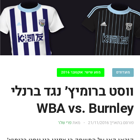
מועדונים
מסע שישי: אוקטובר 2016
ווסט ברומיץ׳ נגד ברנלי
WBA vs. Burnley
פורסם בתאריך
21/11/2016
מאת
פרי שלר