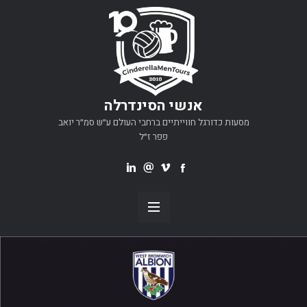
אנשי הסינדרלה
מסעות כדורגל חווייתיים ברחבי העולם ע״ש סמ״ר יואב
פפר ז״ל