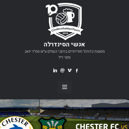
אנשי הסינדרלה
מסעות כדורגל חווייתיים ברחבי העולם ע״ש סמ״ר יואב
פפר ז״ל