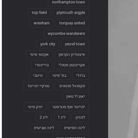
northampton town
top field
plymouth argyle
wrexham
torquay united
wycombe wanderers
york city
yeovil town
איצטדיון הקראון
אקזטר סיטי
אקרינגטון סטנלי
בריינטרי
ברנלי
בת׳ סיטי
וויטבי
ווקסהול מוטורס
טורקיי יונייטד
יאוביל טאון
יונייטד אוף מנצ׳סטר
יורק סיטי
לונדון
ליג 1
ליג 2
ליגה חמישית
ליגה שביעית