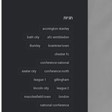
תגיות
accrington stanley
bath city
afc wimbledon
Burnley
braintree town
chester fc
conference national
exeter city
conference north
league 1
gillingham
lincoln city
league 2
macclesfield town
london
national conference