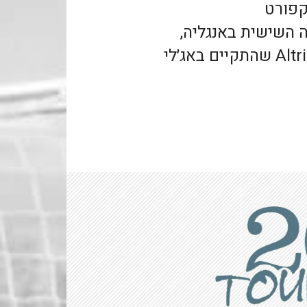
קפורט
Stockport , מהליגה השישית באנגליה,
במשחק נגד אלטרניצ׳האם Altrincham שהתקיים באג׳לי