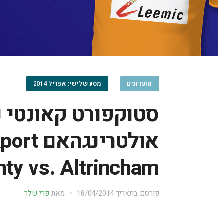
מועדונים
מסע שלישי: אפריל 2014
סטוקפורט קאונטי נ
אולטרינגה
ty vs. Altrincham
פורסם בתאריך
18/04/2014
מאת
פרי שלר