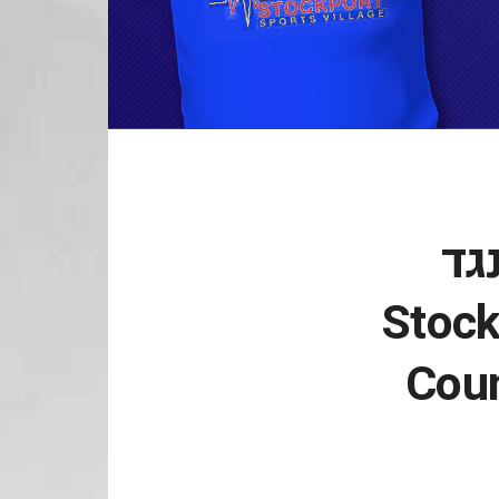
גד
אם Stockport
Coun