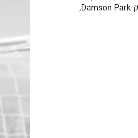
באיצטדיונה הביתי דמסון פארק Damson Park,