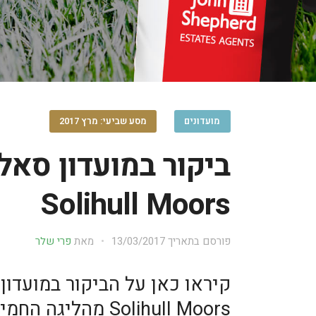
מועדונים
מסע שביעי: מרץ 2017
ביקור במועדון סאל
Solihull Moors
פורסם בתאריך
13/03/2017
מאת
פרי שלר
קיראו כאן על הביקור במועדון
Solihull Moors מהליג