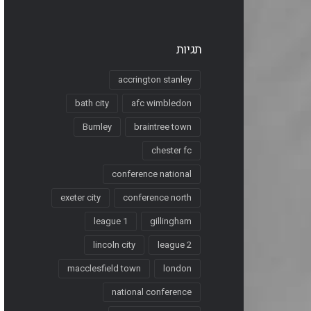
תגיות
accrington stanley
bath city
afc wimbledon
Burnley
braintree town
chester fc
conference national
exeter city
conference north
league 1
gillingham
lincoln city
league 2
macclesfield town
london
national conference