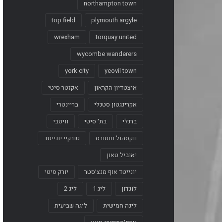
northampton town
top field
plymouth argyle
wrexham
torquay united
wycombe wanderers
york city
yeovil town
איצטדיון הקראון
אקזטר סיטי
אקרינגטון סטנלי
בריינטרי
ברנלי
בת׳ סיטי
וויטבי
ווקסהול מוטורס
טורקיי יונייטד
יאוביל טאון
יונייטד אוף מנצ׳סטר
יורק סיטי
לונדון
ליג 1
ליג 2
ליגה חמישית
ליגה שביעית