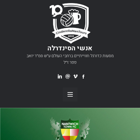
אנשי הסינדרלה
מסעות כדורגל חווייתיים ברחבי העולם ע״ש סמ״ר יואב
פפר ז״ל