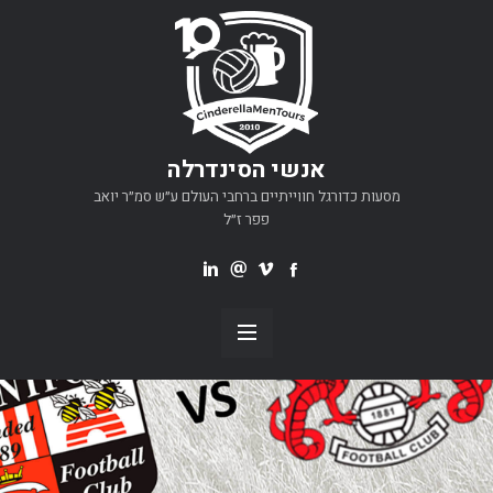
אנשי הסינדרלה
מסעות כדורגל חווייתיים ברחבי העולם ע״ש סמ״ר יואב
פפר ז״ל