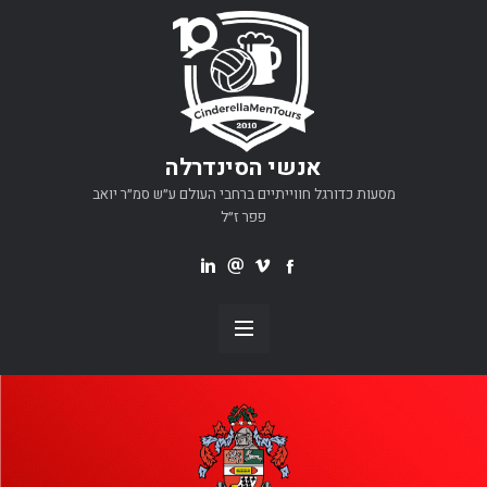
אנשי הסינדרלה
מסעות כדורגל חווייתיים ברחבי העולם ע״ש סמ״ר יואב
פפר ז״ל