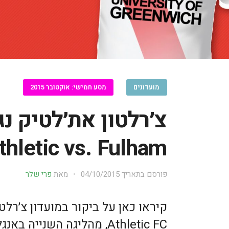
מועדונים
מסע חמישי: אוקטובר 2015
צ׳רלטון את׳לטיק נ
thletic vs. Fulham
פורסם בתאריך
04/10/2015
מאת
פרי שלר
Athletic FC, מהליגה השנייה 