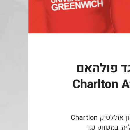
גד פולהאם
Charlton A
קיראו כאן על ביקור במועדון צ׳רלטון את׳לטיק Chartlon
באנגליה, במשחק נגד