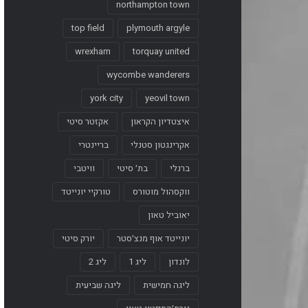
northampton town
top field
plymouth argyle
wrexham
torquay united
wycombe wanderers
york city
yeovil town
איצטדיון הקראון
אקזטר סיטי
אקרינגטון סטנלי
בריינטרי
ברנלי
בת׳ סיטי
וויטבי
ווקסהול מוטורס
טורקיי יונייטד
יאוביל טאון
יונייטד אוף מנצ׳סטר
יורק סיטי
לונדון
ליג 1
ליג 2
ליגה חמישית
ליגה שביעית