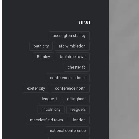
תגיות
accrington stanley
bath city
afc wimbledon
Burnley
braintree town
chester fc
conference national
exeter city
conference north
league 1
gillingham
lincoln city
league 2
macclesfield town
london
national conference