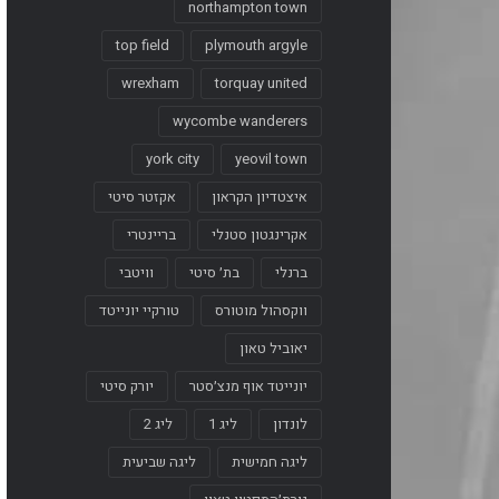
northampton town
top field
plymouth argyle
wrexham
torquay united
wycombe wanderers
york city
yeovil town
איצטדיון הקראון
אקזטר סיטי
אקרינגטון סטנלי
בריינטרי
ברנלי
בת׳ סיטי
וויטבי
ווקסהול מוטורס
טורקיי יונייטד
יאוביל טאון
יונייטד אוף מנצ׳סטר
יורק סיטי
לונדון
ליג 1
ליג 2
ליגה חמישית
ליגה שביעית