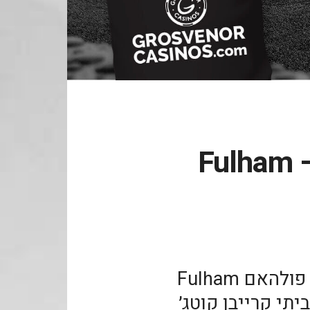
פולהאם נגד לידס – Fulham
קיראו כאן על הביקור במועדון פולהאם Fulham
תי קרייבן קוטג׳