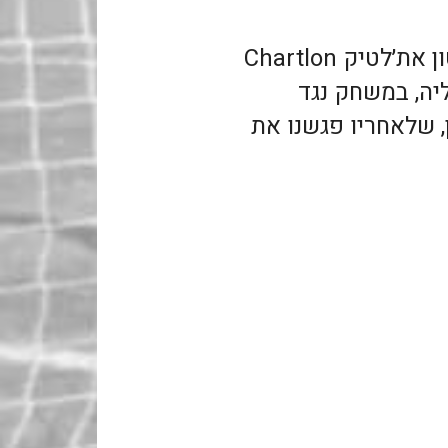
קיראו כאן על ביקור במועדון צ׳רלטון את׳לטיק Chartlon
באנגליה, במשחק נגד
ים ב Valley, לונדון, שלאחריו פגשנו את