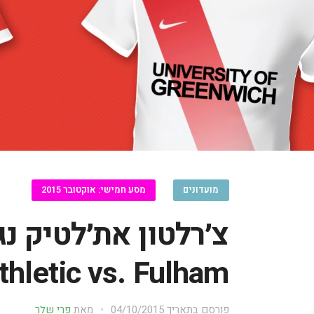
מועדונים
מסע חמישי: אוקטובר 2015
צ׳רלטון את׳לטיק נ
thletic vs. Fulham
פורסם בתאריך
04/10/2015
מאת
פרי שלר