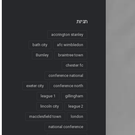
תגיות
accrington stanley
bath city
afc wimbledon
Burnley
braintree town
chester fc
conference national
exeter city
conference north
league 1
gillingham
lincoln city
league 2
macclesfield town
london
national conference