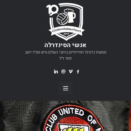
אנשי הסינדרלה
מסעות כדורגל חווייתיים ברחבי העולם ע״ש סמ״ר יואב
פפר ז״ל