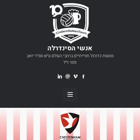
אנשי הסינדרלה
מסעות כדורגל חווייתיים ברחבי העולם ע״ש סמ״ר יואב
פפר ז״ל