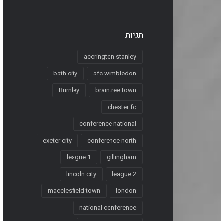
תגיות
accrington stanley
bath city
afc wimbledon
Burnley
braintree town
chester fc
conference national
exeter city
conference north
league 1
gillingham
lincoln city
league 2
macclesfield town
london
national conference