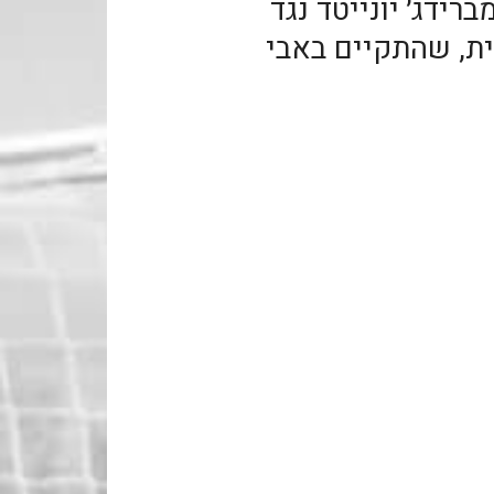
רידג׳ יונייטד נגד
ת, שהתקיים באבי