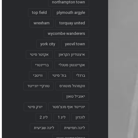
northampton town
top field
plymouth argyle
wrexham
torquay united
wycombe wanderers
york city
yeovil town
איצטדיון הקראון
אקזטר סיטי
אקרינגטון סטנלי
בריינטרי
ברנלי
בת׳ סיטי
וויטבי
ווקסהול מוטורס
טורקיי יונייטד
יאוביל טאון
יונייטד אוף מנצ׳סטר
יורק סיטי
לונדון
ליג 1
ליג 2
ליגה חמישית
ליגה שביעית