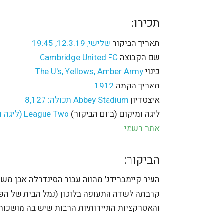
תכירו:
תאריך הביקור
שלישי, 12.3.19, 19:45
שם הקבוצה
Cambridge United FC
כינוי
The U's, Yellows, Amber Army
תאריך הקמה
1912
איצטדיון
Abbey Stadium תכולה: 8,127
ליגה ומיקום (ביום הביקור)
League Two (ליגה רביעית) מקום 12/24
אתר רשמי
הביקור:
העיר קיימברידג׳ מהווה עבור הסינדרלה אבן מש
קרבתה לשדה התעופה בלוטון (נמל הבית של הפרו
והאטרקציות התיירותיות הרבות שיש בה מושכות