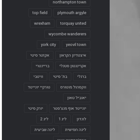
northampton town
top field
plymouth argyle
wrexham
torquay united
wycombe wanderers
york city
yeovil town
איצטדיון הקראון
אקזטר סיטי
אקרינגטון סטנלי
בריינטרי
ברנלי
בת׳ סיטי
וויטבי
ווקסהול מוטורס
טורקיי יונייטד
יאוביל טאון
יונייטד אוף מנצ׳סטר
יורק סיטי
לונדון
ליג 1
ליג 2
ליגה חמישית
ליגה שביעית