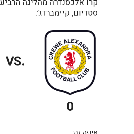
קרו אלכסנדרה מהליגה הרביעי
סטדיום, קיימברדג׳.
.VS
0
איפה זה: