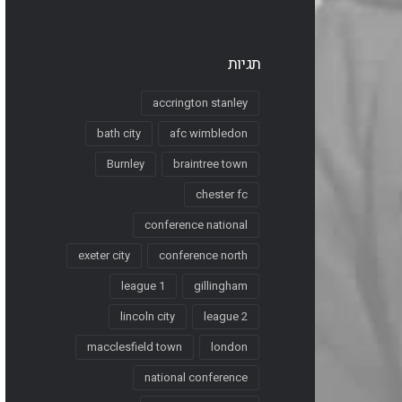
תגיות
accrington stanley
bath city
afc wimbledon
Burnley
braintree town
chester fc
conference national
exeter city
conference north
league 1
gillingham
lincoln city
league 2
macclesfield town
london
national conference