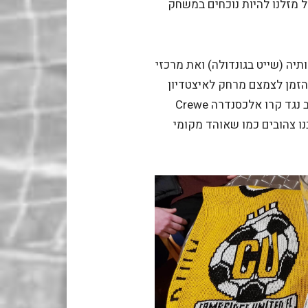
מזלנו להיות נוכחים במשחק
ה (שייט בגונדולה) ואת מרכזי
 הזמן לצמצם מרחק לאיצטדיון
המקוי – ה Abbey Stadium לקראת משחק הערב נגד קרו אלכסנדרה Crewe
ישבנו צהובים כמו שאוהד מקומי