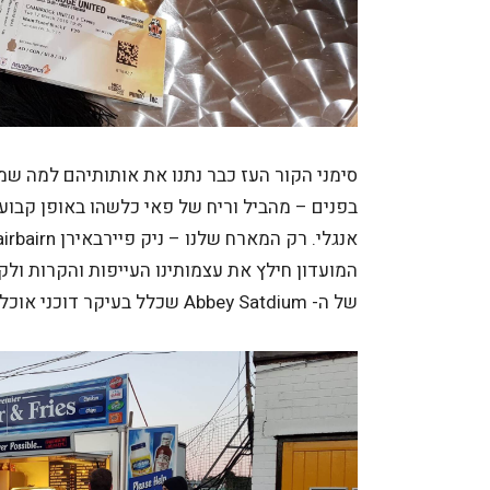
סימני הקור העז כבר נתנו את אותותיהם למה שמזג
בפנים – מהביל וריח של פאי כלשהו באופן קבוע 
המועדון חילץ את עצמותינו העייפות והקרות ולק
של ה- Abbey Satdium שכלל בעיקר דוכני אוכל איכותי כמו שבתמונה.