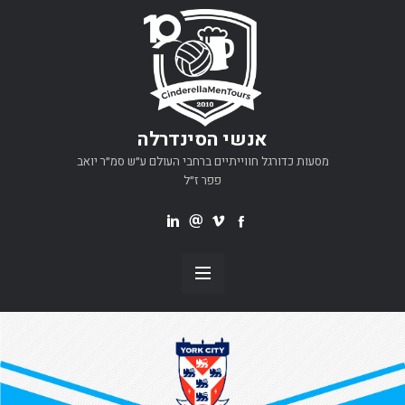
אנשי הסינדרלה
מסעות כדורגל חווייתיים ברחבי העולם ע״ש סמ״ר יואב
פפר ז״ל