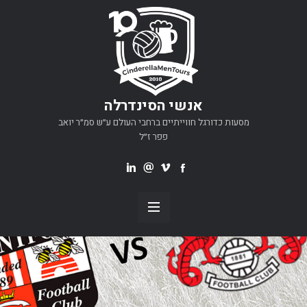
אנשי הסינדרלה
מסעות כדורגל חווייתיים ברחבי העולם ע״ש סמ״ר יואב
פפר ז״ל