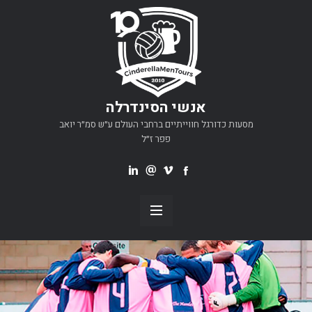
אנשי הסינדרלה
מסעות כדורגל חווייתיים ברחבי העולם ע״ש סמ״ר יואב
פפר ז״ל