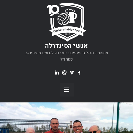
אנשי הסינדרלה
מסעות כדורגל חווייתיים ברחבי העולם ע״ש סמ״ר יואב
פפר ז״ל